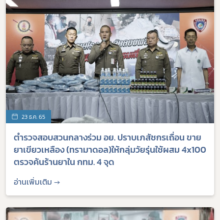
23 ธ.ค. 65
ตำรวจสอบสวนกลางร่วม อย. ปราบเภสัชกรเถื่อน ขาย
ยาเขียวเหลือง (ทรามาดอล)ให้กลุ่มวัยรุ่นใช้ผสม 4x100
ตรวจค้นร้านยาใน กทม. 4 จุด
อ่านเพิ่มเติม →