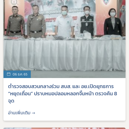
06 ธ.ค. 65
ตำรวจสอบสวนกลางร่วม สบส. และ อย.เปิดยุทธการ
“หยุดเถื่อน” ปราบหมอปลอมหลอกจิ้มหน้า ตรวจค้น 8
จุด
อ่านเพิ่มเติม →