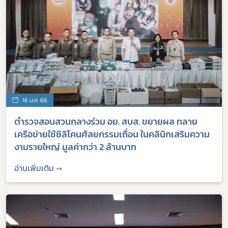
16 ม.ค. 66
ตำรวจสอบสวนกลางร่วม อย. สบส. ขยายผล ทลาย
เครือข่ายใช้ซิลิโคนศัลยกรรมเถื่อน ในคลินิกเสริมความ
งามรายใหญ่ มูลค่ากว่า 2 ล้านบาท
อ่านเพิ่มเติม →