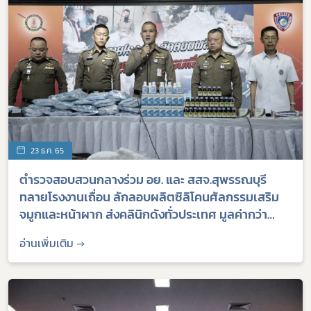
Subscribe
เลือกหัวข้อที่ท่านต้องการ Subscribe
ร้องเรียนเครื่องสำอางค์
23 ธ.ค. 65
ตำรวจสอบสวนกลางร่วม อย. และ สสจ.สุพรรณบุรี
ทลายโรงงานเถื่อน ลักลอบผลิตซิลิโคนศัลกรรมเสริม
จมูกและหน้าผาก ส่งคลินิกดังทั่วประเทศ มูลค่ากว่า
3,500,000 บาท
อ่านเพิ่มเติม →