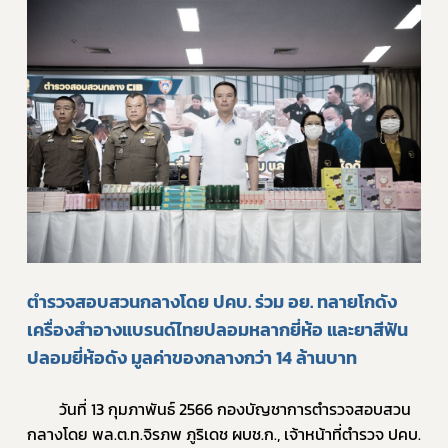
ตำรวจสอบสวนกลางโดย ปคบ. ร่วม อย. ทลายโกดัง
เครื่องสำอางแบรนด์ไทยปลอมหลากยี่ห้อ และยาสีฟัน
ปลอมยี่ห้อดัง มูลค่าของกลางกว่า 14 ล้านบาท
		วันที่ 13 กุมภาพันธ์ 2566 กองบัญชาการตำรวจสอบสวน
กลางโดย พล.ต.ท.จิรภพ ภูริเดช ผบช.ก., เจ้าหน้าที่ตำรวจ ปคบ. 