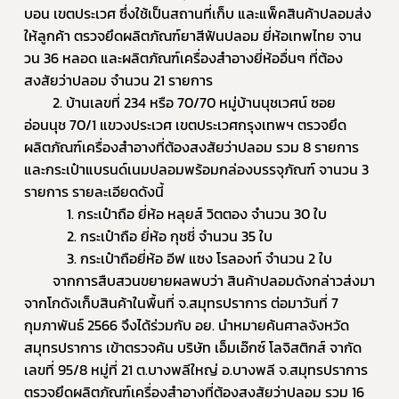
บอน เขตประเวศ ซึ่งใช้เป็นสถานที่เก็บ และแพ็คสินค้าปลอมส่ง
ให้ลูกค้า ตรวจยึดผลิตภัณฑ์ยาสีฟันปลอม ยี่ห้อเทพไทย จาน
วน 36 หลอด และผลิตภัณฑ์เครื่องสำอางยี่ห้ออื่นๆ ที่ต้อง
สงสัยว่าปลอม จำนวน 21 รายการ 
		2. บ้านเลขที่ 234 หรือ 70/70 หมู่บ้านนุชเวศน์ ซอย
อ่อนนุช 70/1 แขวงประเวศ เขตประเวศกรุงเทพฯ ตรวจยึด
ผลิตภัณฑ์เครื่องสำอางที่ต้องสงสัยว่าปลอม รวม 8 รายการ 
และกระเป๋าแบรนด์เนมปลอมพร้อมกล่องบรรจุภัณฑ์ จานวน 3 
รายการ รายละเอียดดังนี้ 
			1. กระเป๋าถือ ยี่ห้อ หลุยส์ วิตตอง จำนวน 30 ใบ 
			2. กระเป๋าถือ ยี่ห้อ กุชชี่ จำนวน 35 ใบ 
			3. กระเป๋าถือยี่ห้อ อีฟ แซง โรลองท์ จำนวน 2 ใบ 
		จากการสืบสวนขยายผลพบว่า สินค้าปลอมดังกล่าวส่งมา
จากโกดังเก็บสินค้าในพื้นที่ จ.สมุทรปราการ ต่อมาวันที่ 7 
กุมภาพันธ์ 2566 จึงได้ร่วมกับ อย. นำหมายค้นศาลจังหวัด
สมุทรปราการ เข้าตรวจค้น บริษัท เอ็มเอ๊กซ์ โลจิสติกส์ จากัด 
เลขที่ 95/8 หมู่ที่ 21 ต.บางพลีใหญ่ อ.บางพลี จ.สมุทรปราการ 
ตรวจยึดผลิตภัณฑ์เครื่องสำอางที่ต้องสงสัยว่าปลอม รวม 16 