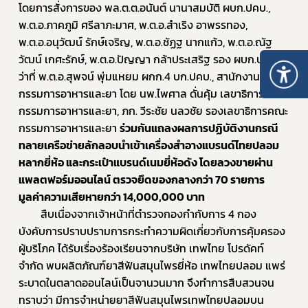
โดยการสั่งการของ พล.ต.ต.อนันต์ นานาสมบัติ ผบก.ปคบ., 
พ.ต.อ.ภาคภูมิ ศรีลาภะมาศ, พ.ต.อ.สำเริง อาพรรทอง, 
พ.ต.อ.อนุวัฒน์ รักษ์เจริญ, พ.ต.อ.ชัฏฐ นากแก้ว, พ.ต.อ.ณัฐ
วัฒน์ เกศะรักษ์, พ.ต.อ.ปัญญา กล้าประเสริฐ รอง ผบก.ปคบ., 
ว่าที่ พ.ต.อ.สุพจน์ พุ่มแหยม ผกก.4 บก.ปคบ., สานักงานคณะ
กรรมการอาหารและยา โดย นพ.ไพศาล ดั่นคุ้ม เลขาธิการคณะ
กรรมการอาหารและยา, ภก. วีระชัย นลวชัย รองเลขาธิการคณะ
กรรมการอาหารและยา 
ร่วมกันแถลงผลการปฏิบัติงานกรณี
ทลายเครือข่ายลักลอบนำเข้าเครื่องสำอางแบรนด์ไทยปลอม
หลากยี่ห้อ และกระเป๋าแบรนด์เนมยี่ห้อดัง โดยลวงขายผ่าน
แพลตฟอร์มออนไลน์ ตรวจยึดของกลางกว่า 70 รายการ 
มูลค่าความเสียหายกว่า 14,000,000 บาท
 		สืบเนื่องจากเจ้าหน้าที่ตำรวจกองกำกับการ 4 กอง
บังคับการปราบปรามการกระทำความผิดเกี่ยวกับการคุ้มครอง
ผู้บริโภค ได้รับเรื่องร้องเรียนจากบริษัท เทพไทย โปรดัคท์ 
จำกัด พบผลิตภัณฑ์ยาสีฟันสมุนไพรยี่ห้อ เทพไทยปลอม แพร่
ระบาดในตลาดออนไลน์เป็นจานวนมาก จึงทำการสืบสวนจน
ทราบว่า มีการจำหน่ายยาสีฟันสมุนไพรเทพไทยปลอมบน