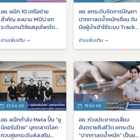
อย. ผนึก 10 เครือข่าย
อย. ยกระดับจัดการปัญหา
สำคัญ ลงนาม MOU ยก
ปากกาลดน้ำหนักเถื่อน จับ
ระดับงานวิจัยสมุนไพรไทย
มือผู้นำเข้าใช้ระบบ Track
สร้างเกราะป้องกันภัย
& Trace ติดตามย้อนกลับ
อ่านเพิ่มเติม →
อ่านเพิ่มเติม →
สุขภาพออนไลน์ ขับเคลื่อน
ป้องกันยารั่วไหลออกนอก
นโยบาย MOPH PLUS+
ระบบ
23 มี.ค. 69
19 มี.ค. 69
อย. ผนึกกำลัง Meta ปั้น “ยู
อย. ห่วงประชาชนเสี่ยง
นิคอร์นไทย” บุกตลาดโลก
อันตรายถึงชีวิต ยกระดับ
ควบคู่ยกระดับส่งเสริม
“ปากกาลดน้ำหนัก” เป็นยา