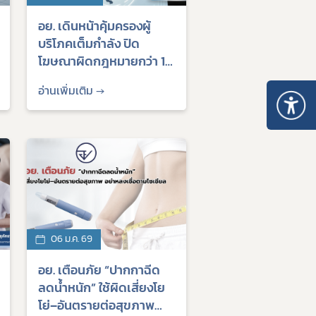
อย. เดินหน้าคุ้มครองผู้
บริโภคเต็มกำลัง ปิด
โฆษณาผิดกฎหมายกว่า 1.2
แสนรายการ ชวนคนไทย “รู้
อ่านเพิ่มเติม →
สิทธิ์ ใช้เป็น” รับวันคุ้มครอง
ผู้บริโภค
06 ม.ค. 69
อย. เตือนภัย “ปากกาฉีด
ลดน้ำหนัก” ใช้ผิดเสี่ยงโย
โย่–อันตรายต่อสุขภาพ