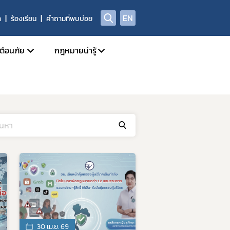
EN
า
ร้องเรียน
คำถามที่พบบ่อย
เตือนภัย
กฎหมายน่ารู้
Safety Alert
กฎหมายแยกตาม พรบ.
สุขภาพของกลางที่มิใช่ยาเสพติดให้โทษ
Check Sure Share
กฎหมายที่เกี่ยวข้องกับการโฆษณา
ศูนย์ต่อต้านข่าวปลอม
้อเท็จจริง การพิจารณาวินิจฉัย และการจ่ายเงินสินบนนำจับ
30 เม.ย. 69