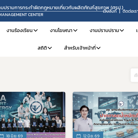
ปราบปรามการกระทำผิดกฎหมายเกี่ยวกับผลิตภัณฑ์สุขภาพ (ศรป.)
เว็บลิงก์
ติดต่อเร
 MANAGEMENT CENTER
งานร้องเรียน
งานโฆษณา
งานปราบปราม
สถิติ
สำหรับเจ้าหน้าที่
อื่น ๆ
ยงาน
แจ้งเรื่องร้องเรียน
การขออนุญาตโฆษณา
ข่าวจับกุมดำเนินคดี
ะอัตรากำลัง
คู่มือการร้องเรียน
วิธีการรายงานโฆษณาที่ผิดกฎหมาย
เผาทำลายผลิตภัณฑ์
สถิติการร้องเรียน
สำหรับเจ้าหน้าที่ ศรป.
ละหน้าที่ความรับผิดชอบ
ช่องทางการร้องเรียน
ข้อมูลเผยแพร่
สถิติการเฝ้าระวังและตรวจสอบโฆษณา
จองห้องประชุม
ะค่านิยม
ขั้นตอนการร้องเรียน
สถิติการปราบปราม
แบบฟอร์มที่เกี่ยวข้อง
ติดตามสถานะเรื่องร้องเรียน
แจ้งแนวทางปฏิบัติเกี่ยวกับการรับแจ้งความนำจับ การแสวงหาข
18 มิ.ย. 69
12 มิ.ย. 69