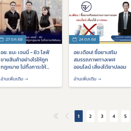
27 ต.ค. 68
24 ต.ค. 68
อย. แนะ เจนนี่ - ยิว ไลฟ์
อย.เตือน! ซื้อยาเสริม
ขายสินค้าอย่างไรให้ถูก
สมรรถภาพทางเพศ
กฎหมาย ไม่ทิ้งภาระให้
ออนไลน์ เสี่ยงได้ยาปลอม
สังคม
อ่านเพิ่มเติม →
อ่านเพิ่มเติม →
1
2
3
4
5