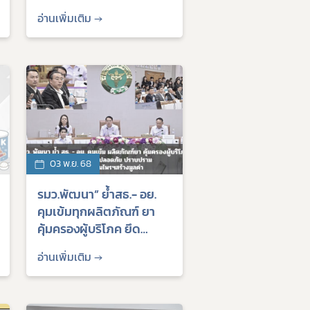
อย่าหลงเชื่อตามโซเชียล
อ่านเพิ่มเติม →
03 พ.ย. 68
รมว.พัฒนา” ย้ำสธ.- อย.
คุมเข้มทุกผลิตภัณฑ์ ยา
คุ้มครองผู้บริโภค ยึด
หลัก“โปร่งใส ปลอดภัย
อ่านเพิ่มเติม →
ปราบปราม” พร้อมหนุน
สมุนไพรสร้างมูลค่า