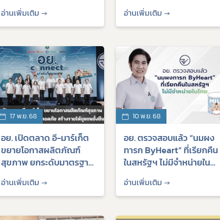
ความปลอดภัยบน
ควบคุมพิเศษ
อ่านเพิ่มเติม →
อ่านเพิ่มเติม →
แพลตฟอร์ม ให้ความรู้ผู้ใช้
- ผู้ลงโฆษณา
Subscribe
เลือกหัวข้อที่ท่านต้องการ Subscribe
17 พ.ย. 68
10 พ.ย. 68
ร้องเรียนเครื่องสำ
งค์
อย. เปิดตลาด อี-มาร์เก็ต
อย. ตรวจสอบแล้ว “นมผง
ขยายโอกาสผลิตภัณฑ์
ทารก ByHeart” ที่เรียกคืน
สุขภาพ ยกระดับมาตรฐาน
ในสหรัฐฯ ไม่มีจำหน่ายใน
ความปลอดภัย สร้างรายได้
ไทย
อ่านเพิ่มเติม →
อ่านเพิ่มเติม →
ชุมชนยั่งยืน