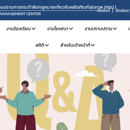
ปราบปรามการกระทำผิดกฎหมายเกี่ยวกับผลิตภัณฑ์สุขภาพ (ศรป.)
เว็บลิงก์
ติดต่อเร
 MANAGEMENT CENTER
งานร้องเรียน
งานโฆษณา
งานปราบปราม
สถิติ
สำหรับเจ้าหน้าที่
ยงาน
แจ้งเรื่องร้องเรียน
การขออนุญาตโฆษณา
ข่าวจับกุมดำเนินคดี
ะอัตรากำลัง
คู่มือการร้องเรียน
วิธีการรายงานโฆษณาที่ผิดกฎหมาย
เผาทำลายผลิตภัณฑ์
สถิติการร้องเรียน
สำหรับเจ้าหน้าที่ ศรป.
ละหน้าที่ความรับผิดชอบ
ช่องทางการร้องเรียน
ข้อมูลเผยแพร่
สถิติการเฝ้าระวังและตรวจสอบโฆษณา
จองห้องประชุม
ะค่านิยม
ขั้นตอนการร้องเรียน
สถิติการปราบปราม
แบบฟอร์มที่เกี่ยวข้อง
ติดตามสถานะเรื่องร้องเรียน
แจ้งแนวทางปฏิบัติเกี่ยวกับการรับแจ้งความนำจับ การแสวงหาข