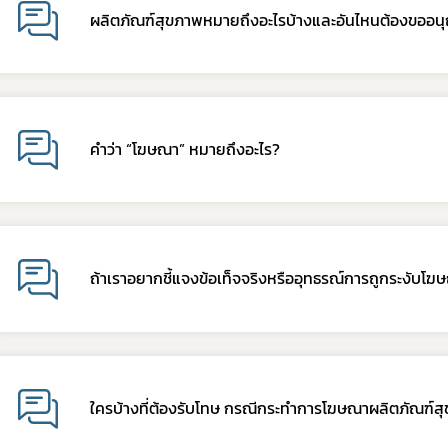
ผลิตภัณฑ์สุขภาพหมายถึงอะไรบ้างและอันไหนต้องขออน
คำว่า “โฆษณา” หมายถึงอะไร?
ถ้าเราอยากชี้แจงข้อเท็จจริงหรืออุทธรณ์การถูกระงับโฆ
ใครบ้างที่ต้องรับโทษ กรณีกระทำการโฆษณาผลิตภัณฑ์