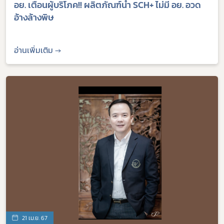
อย. เตือนผู้บริโภค!! ผลิตภัณฑ์น้ำ SCH+ ไม่มี อย. อวด
อ้างล้างพิษ
อ่านเพิ่มเติม →
21 เม.ย. 67