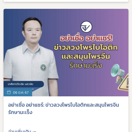
06 ต.ค. 67
อย่าเชื่อ อย่าแชร์: ข่าวลวงโพรไบโอติกและสมุนไพรจีน
รักษามะเร็ง
อ่านเพิ่มเติม →