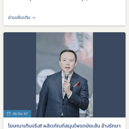
อ่านเพิ่มเติม →
06 มิ.ย. 67
โฆษณาเกินจริง!! ผลิตภัณฑ์สมุนไพรกษัยเส้น อ้างรักษา