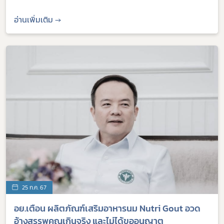
อ่านเพิ่มเติม →
25 ก.ค. 67
อย.เตือน ผลิตภัณฑ์เสริมอาหารนม Nutri Gout อวด
อ้างสรรพคุณเกินจริง และไม่ได้ขออนุญาต