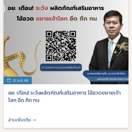
12 เม.ย. 68
อย. เตือน! ระวังผลิตภัณฑ์เสริมอาหาร โอ้อวดขยายเจ้า
โลก อึด ถึก ทน
อ่านเพิ่มเติม →