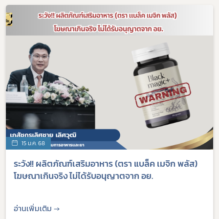
15 ม.ค. 68
ระวัง!! ผลิตภัณฑ์เสริมอาหาร (ตรา แบล็ค เมจิก พลัส)
โฆษณาเกินจริง ไม่ได้รับอนุญาตจาก อย.
อ่านเพิ่มเติม →