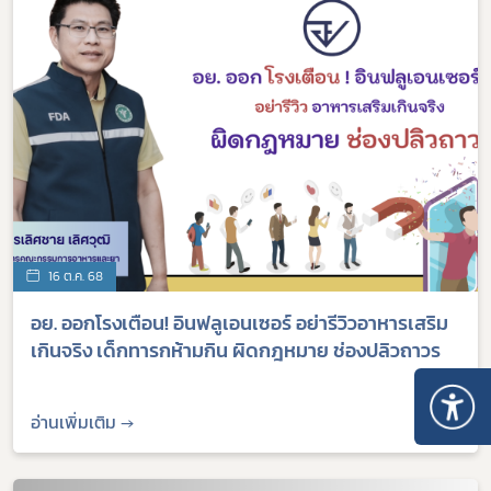
16 ต.ค. 68
อย. ออกโรงเตือน! อินฟลูเอนเซอร์ อย่ารีวิวอาหารเสริม
เกินจริง เด็กทารกห้ามกิน ผิดกฎหมาย ช่องปลิวถาวร
อ่านเพิ่มเติม →