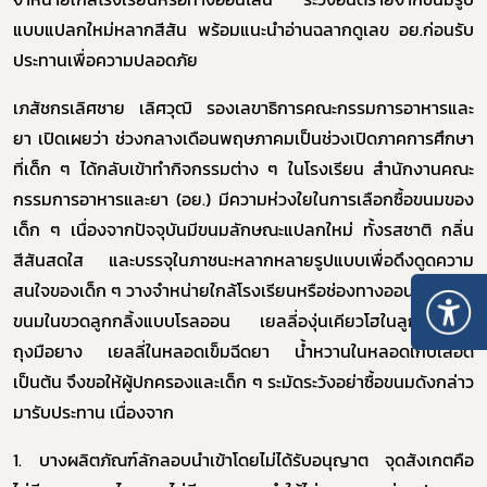
แบบแปลกใหม่หลากสีสัน พร้อมแนะนำอ่านฉลากดูเลข อย.ก่อนรับ
ประทานเพื่อความปลอดภัย
เภสัชกรเลิศชาย เลิศวุฒิ รองเลขาธิการคณะกรรมการอาหารและ
ยา
เปิดเผยว่า ช่วงกลางเดือนพฤษภาคมเป็นช่วงเปิดภาคการศึกษา
ที่เด็ก ๆ ได้กลับเข้าทำกิจกรรมต่าง ๆ ในโรงเรียน สำนักงานคณะ
กรรมการอาหารและยา (อย.) มีความห่วงใยในการเลือกซื้อขนมของ
เด็ก ๆ เนื่องจากปัจจุบันมีขนมลักษณะแปลกใหม่ ทั้งรสชาติ กลิ่น
สีสันสดใส และบรรจุในภาชนะหลากหลายรูปแบบเพื่อดึงดูดความ
สนใจของเด็ก ๆ วางจำหน่ายใกล้โรงเรียนหรือช่องทางออนไลน์ อาทิ
ขนมในขวดลูกกลิ้งแบบโรลออน เยลลี่องุ่นเคียวโฮในลูกโป่งหรือ
ถุงมือยาง เยลลี่ในหลอดเข็มฉีดยา น้ำหวานในหลอดเก็บเลือด
เป็นต้น จึงขอให้ผู้ปกครองและเด็ก ๆ ระมัดระวังอย่าซื้อขนมดังกล่าว
มารับประทาน เนื่องจาก
1.
บางผลิตภัณฑ์ลักลอบนำเข้าโดยไม่ได้รับอนุญาต จุดสังเกตคือ