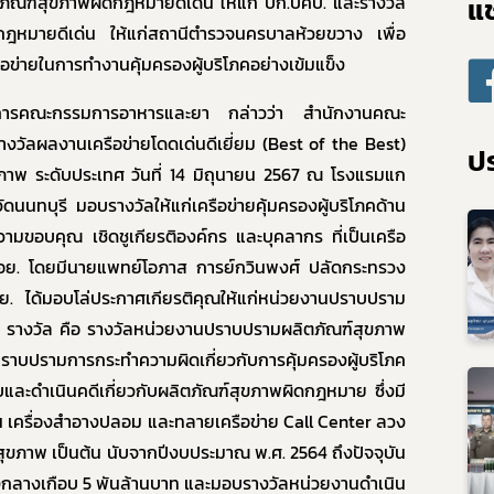
แช
ณฑ์สุขภาพผิดกฎหมายดีเด่น ให้แก่ บก.ปคบ. และรางวัล
กฎหมายดีเด่น ให้แก่สถานีตำรวจนครบาลห้วยขวาง เพื่อ
ือข่ายในการทำงานคุ้มครองผู้บริโภคอย่างเข้มแข็ง
การคณะกรรมการอาหารและยา กล่าวว่า สำนักงานคณะ
งวัลผลงานเครือข่ายโดดเด่นดีเยี่ยม (Best of the Best)
ปร
ุขภาพ ระดับประเทศ วันที่ 14 มิถุนายน 2567 ณ โรงแรมแก
ดนนทบุรี มอบรางวัลให้แก่เครือข่ายคุ้มครองผู้บริโภคด้าน
ามขอบคุณ เชิดชูเกียรติองค์กร และบุคลากร ที่เป็นเครือ
ก่ อย. โดยมีนายแพทย์โอภาส การย์กวินพงศ์ ปลัดกระทรวง
อย. ได้มอบโล่ประกาศเกียรติคุณให้แก่หน่วยงานปราบปราม
 รางวัล คือ รางวัลหน่วยงานปราบปรามผลิตภัณฑ์สุขภาพ
ราบปรามการกระทำความผิดเกี่ยวกับการคุ้มครองผู้บริโภค
บและดำเนินคดีเกี่ยวกับผลิตภัณฑ์สุขภาพผิดกฎหมาย ซึ่งมี
ถื่อน เครื่องสำอางปลอม และทลายเครือข่าย Call Center ลวง
ุขภาพ เป็นต้น นับจากปีงบประมาณ พ.ศ. 2564 ถึงปัจจุบัน
ของกลางเกือบ 5 พันล้านบาท และมอบรางวัลหน่วยงานดำเนิน