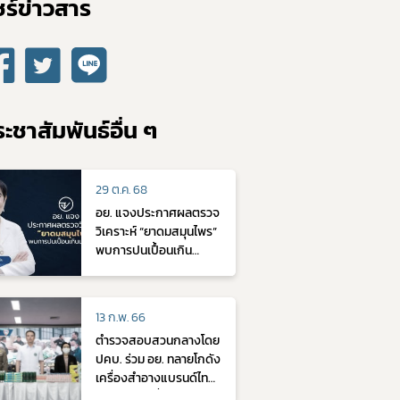
ร์ข่าวสาร​
ะชาสัมพันธ์อื่น ๆ
29 ต.ค. 68
อย. แจงประกาศผลตรวจ
วิเคราะห์ “ยาดมสมุนไพร”
พบการปนเปื้อนเกิน
มาตรฐาน
13 ก.พ. 66
ตำรวจสอบสวนกลางโดย
ปคบ. ร่วม อย. ทลายโกดัง
เครื่องสำอางแบรนด์ไทย
ปลอมหลากยี่ห้อ และ