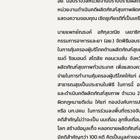
อย. มอบรางวัลหน่วยงานปราบปรามผลิตภั
หน่วยงานดำเนินคดีผลิตภัณฑ์สุขภาพผิด
แสดงความขอบคุณ เชิดชูเกียรติที่เป็นเคร
นายแพทย์ณรงค์ อภิกุลวณิช เลขาธิ
กรรมการอาหารและยา (อย.) จัดพิธีมอบรา
ในการคุ้มครองผู้บริโภคด้านผลิตภัณฑ์ส
รนด์ ริชมอนด์ สไตลิช คอนเวนชั่น จังหวั
ผลิตภัณฑ์สุขภาพทั่วประเทศ เพื่อแสดงคว
ข่ายในการทำงานคุ้มครองผู้บริโภคให้แ
สาธารณสุขเป็นประธานในพิธี ในการนี้ 
และดำเนินคดีผลิตภัณฑ์สุขภาพ จำนวน 2
ผิดกฎหมายดีเด่น ให้แก่ กองบังคับการป
หรือ บก.ปคบ. ในการร่วมลงพื้นที่ตรวจจั
คดีสำคัญไม่ว่าจะเป็น นมเถื่อน ลูกชิ้นเ
โลก สร้างข้อมูลเท็จ หลอกขายผลิตภัณฑ์ส
มีคดีสำคัญกว่า 100 คดี คิดเป็นมูลค่า