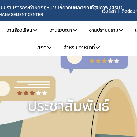
ปราบปรามการกระทำผิดกฎหมายเกี่ยวกับผลิตภัณฑ์สุขภาพ (ศรป.)
เว็บลิงก์
ติดต่อเร
 MANAGEMENT CENTER
งานร้องเรียน
งานโฆษณา
งานปราบปราม
สถิติ
สำหรับเจ้าหน้าที่
ยงาน
แจ้งเรื่องร้องเรียน
การขออนุญาตโฆษณา
ข่าวจับกุมดำเนินคดี
ะอัตรากำลัง
คู่มือการร้องเรียน
วิธีการรายงานโฆษณาที่ผิดกฎหมาย
เผาทำลายผลิตภัณฑ์
สถิติการร้องเรียน
สำหรับเจ้าหน้าที่ ศรป.
ละหน้าที่ความรับผิดชอบ
ช่องทางการร้องเรียน
ข้อมูลเผยแพร่
สถิติการเฝ้าระวังและตรวจสอบโฆษณา
จองห้องประชุม
ะค่านิยม
ขั้นตอนการร้องเรียน
สถิติการปราบปราม
แบบฟอร์มที่เกี่ยวข้อง
ประชาสัมพันธ์
ติดตามสถานะเรื่องร้องเรียน
แจ้งแนวทางปฏิบัติเกี่ยวกับการรับแจ้งความนำจับ การแสวงหาข