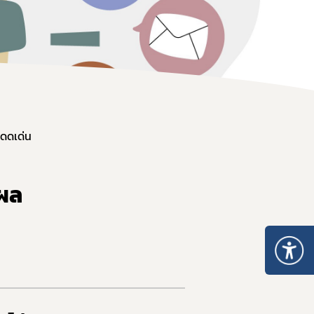
โดดเด่น
 ผล