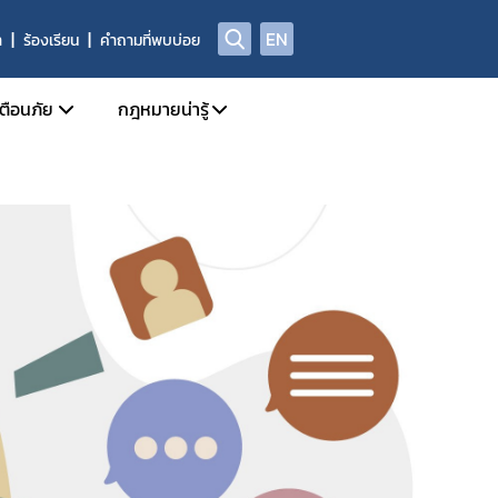
EN
า
ร้องเรียน
คำถามที่พบบ่อย
เตือนภัย
กฎหมายน่ารู้
Safety Alert
กฎหมายแยกตาม พรบ.
สุขภาพของกลางที่มิใช่ยาเสพติดให้โทษ
Check Sure Share
กฎหมายที่เกี่ยวข้องกับการโฆษณา
ศูนย์ต่อต้านข่าวปลอม
้อเท็จจริง การพิจารณาวินิจฉัย และการจ่ายเงินสินบนนำจับ