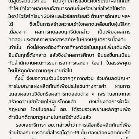
ในสูตรส่วนประกอบ ควบคู่กับการแอบแฝงโฆษณาผลิตภัณฑ์ 
Subscribe
ทำให้เข้าใจว่าผลิตภัณฑ์สามารถยับยั้งหรือฆ่าเชื้อไวรัสไข้หวัด
เลือกหัวข้อที่ท่านต้องการ Subscribe
ใหญ่ ไวรัสโคโรน่า 2019 และไวรัสอาร์เอสวี ต้านการอักเสบ ฯลฯ 
ได้ ซึ่งเป็นการสร้างความเข้าใจคลาดเคลื่อนกับผู้บริโภค 
เนื่องจาก ผลการทดสอบฤทธิ์ดังกล่าว เป็นเพียงผลการ
ทดสอบประสิทธิภาพของสารสกัดฯในห้องปฏิบัติการเบื้องต้น
เท่านั้น ทั้งนี้ยังคงต้องทำการศึกษาวิจัยในมนุษย์เพิ่มเติมเพื่อ
ร้องเรียนเครื่องสำอางค์
ยืนยันฤทธิ์ดังกล่าว แล้วจึงนำผลการศึกษา ยื่นขอขึ้นทะเบียน 
กับสำนักงานคณะกรรมการอาหารและยา (อย.) ในสรรพคุณ
ใหม่ให้ถูกต้องตามกฎหมายต่อไป
  ทั้งนี้ จึงขอความร่วมมือจากทุกภาคส่วน ร่วมกันลดปัญหา
การโฆษณาแฝงผลิตภัณฑ์เพื่อประโยชน์ทางการค้า ผ่านการ
แถลงผลงานวิจัยหรือผลการทดสอบต่าง ๆ เพราะนอกจากจะ
สร้างความเข้าใจผิดให้ผู้บริโภคแล้ว ยังเสี่ยงต่อการฝ่าฝืน
กฎหมาย โดยในขณะนี้ อย. ได้รวบรวมพยานหลักฐานเพื่อ
ดำเนินคดีตามกฎหมายในกรณีข้างต้นแล้ว
     รองเลขาธิการฯ อย. กล่าวย้ำว่า การเลือกซื้อผลิตภัณฑ์เพื่อ
ช่วยป้องกันการติดเชื้อไวรัสโควิด-19 นั้น ต้องเลือกผลิตภัณฑ์ที่