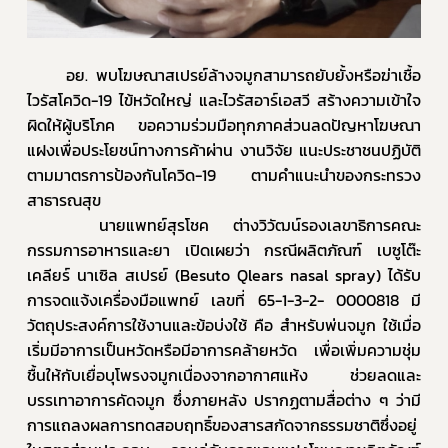
		อย. พบโฆษณาสเปรย์ล้างจมูกสามารถยับยั้งหรือฆ่าเชื้อ
ไวรัสโควิด-19 ไข้หวัดใหญ่ และไวรัสอาร์เอสวี สร้างความเข้าใจ
ผิดให้ผู้บริโภค ขอความร่วมมือทุกภาคส่วนลดปัญหาโฆษณา
แฝงเพื่อประโยชน์ทางการค้าผ่าน งานวิจัย แนะประชาชนปฏิบัติ
ตามมาตรการป้องกันโควิด-19 ตามคำแนะนำของกระทรวง
สาธารณสุข
		นายแพทย์สุรโชค ต่างวิวัฒน์รองเลขาธิการคณะ
กรรมการอาหารและยา เปิดเผยว่า กรณีผลิตภัณฑ์ เบซูโต๊ะ 
เคลียร์ นาเซิล สเปรย์ (Besuto Qlears nasal spray) ได้รับ
การจดแจ้งเครื่องมือแพทย์ เลขที่ 65-1-3-2- 0000818 มี
วัตถุประสงค์การใช้งานและข้อบ่งใช้ คือ สำหรับพ่นจมูก ใช้เมื่อ
เริ่มมีอาการเป็นหวัดหรือมีอาการคล้ายหวัด เพื่อเพิ่มความชุ่ม
ชื้นให้กับเยื่อบุโพรงจมูกเนื่องจากอากาศแห้ง ช่วยลดและ
บรรเทาอาการคัดจมูก ซึ่งภายหลัง ปรากฏตามสื่อต่าง ๆ ว่ามี
การแถลงผลการทดสอบฤทธิ์ของสารสกัดจากธรรมชาติซึ่งอยู่