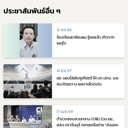
ประชาสัมพันธ์อื่น ๆ
12 ส.ค. 66
ร้องเรียนยาย้อมผม รู้ผลแล้ว เกิดจาก
เหตุใด
14 มิ.ย. 67
อย. มอบโล่เชิดชูเกียรติ ให้ บก.ปคบ. และ
สน.ห้วยขวาง ผลงานโดดเด่น
17 เม.ย. 69
ตำรวจสอบสวนกลาง (CIB) ร่วม อย.,
สสจ.ปราจีนบุรี ทลายเครือข่าย “ส่งออก