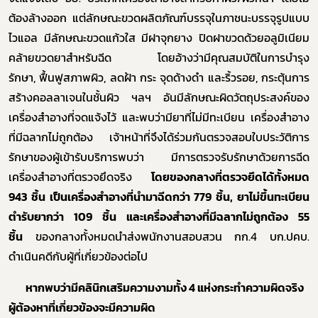
ต้องล้างออก แต่ลักษณะขวดผลิตภัณฑ์
บรรจุในภาชนะบรรจุรูปแบบ
ไวแอล
มีลักษณะขวดแก้วใส มีฝาจุกยาง ปิดฝาขวดด้วยอลูมิเนียม
คล้ายขวดยาสำหรับฉีด
โดยอ้างว่ามีคุณสมบัติในการ
บำรุง
รักษา,
ฟื้นฟูสภาพผิว, ลดฝ้า กระ จุดด้างดำ และริ้วรอย, กระตุ้นการ
สร้างคอลลาเจนในชั้นผิว ฯลฯ อันมีลักษณะผิดวัตถุประสงค์ของ
เครื่องสำอางที่จดแจ้งไว้ และพบว่ามียาที่ไม่มีทะเบียน เครื่องสำอาง
ที่มีฉลากไม่ถูกต้อง เจ้าหน้าที่จึงได้ร่วมกันตรวจสอบใบประวัติการ
รักษาของผู้เข้ารับบริการพบว่า มีการตรวจรับรักษาด้วยการฉีด
เครื่องสำอางที่ตรวจยึดจริง
โดยของกลางที่ตรวจยึดได้ทั้งหมด
943 ชิ้น เป็นเครื่องสำอางที่นำมาฉีดกว่า 779 ชิ้น, ยาไม่ขึ้นทะเบียน
ตำรับยากว่า 109 ชิ้น
และเครื่องสำอางที่มีฉลากไม่ถูกต้อง 55
ชิ้น
ของกลางทั้งหมดนำส่งพนักงานสอบสวน กก.4 บก.ปคบ.
ดำเนินคดีกับผู้ที่เกี่ยวข้องต่อไป
หากพบว่ามีคลินิกเสริมความงามทั้ง 4 แห่งกระทำความผิดจริง
ผู้ต้องหาที่เกี่ยวข้องจะมีความผิด