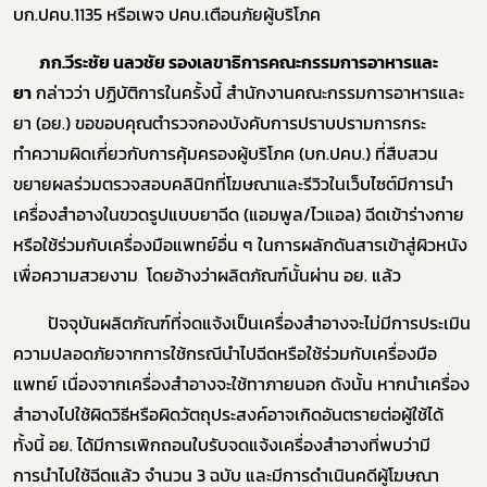
บก.ปคบ.1135 หรือเพจ ปคบ.เตือนภัยผู้บริโภค
ภก.วีระชัย
นลวชัย รองเลขาธิการคณะกรรมการอาหารและ
ยา
กล่าวว่า
ปฏิบัติการในครั้งนี้ สำนักงานคณะกรรมการอาหารและ
ร้องเรียนเครื่องสำอางค์
ยา
(อย.)
ขอขอบคุณตำรวจกองบังคับการปราบปรามการกระ
ทำความผิดเกี่ยวกับการคุ้มครองผู้บริโภค (บก.ปคบ.)
ที่สืบสวน
ขยายผลร่วมตรวจสอบคลินิกที่โฆษณาและรีวิวในเว็บไซต์มีการนำ
เครื่องสำอางในขวดรูปแบบยาฉีด (แอมพูล/ไวแอล) ฉีดเข้าร่างกาย
หรือใช้ร่วมกับเครื่องมือแพทย์อื่น ๆ ในการผลักดันสารเข้าสู่ผิวหนัง
เพื่อความสวยงาม
โดยอ้างว่าผลิตภัณฑ์
นั้นผ่าน อย. แล้ว
ปัจจุบันผลิตภัณฑ์ที่จดแจ้งเป็นเครื่องสำอางจะไม่มีการประเมิน
ความปลอดภัยจากการใช้กรณีนำไปฉีดหรือใช้ร่วมกับเครื่องมือ
แพทย์ เนื่องจากเครื่องสำอางจะใช้ทาภายนอก ดังนั้น หากนำเครื่อง
สำอางไปใช้ผิดวิธีหรือผิดวัตถุประสงค์อาจเกิดอันตรายต่อผู้ใช้ได้
ทั้งนี้ อย. ได้มีการเพิกถอนใบรับจดแจ้งเครื่องสำอางที่พบว่ามี
การนำไปใช้ฉีดแล้ว จำนวน
3
ฉบับ และมีการดำเนินคดีผู้โฆษณา