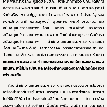
โดย พล.ต.ท.จิรภพ ภูริเดช ผบช.ก.
,
เจ้าหน้าที่ตำรวจ ปคบ. โดยการ
สั่งการของ พล.ต.ต.อนันต์ นานาสมบัติ ผบก.ปคบ., พ.ต.อ.อนุวัฒน์
รักษ์เจริญ, พ.ต.อ.ชัฏฐ นากแก้ว, พ.ต.อ.ปัญญา กล้าประเสริฐ รอง
ผบก.ปคบ., ว่าที่ พ.ต.อ.สุพจน์ พุ่มแหยม ผกก.4
บก.ปคบ.
,
กรม
สนับสนุนบริการสุขภาพ โดย นพ.สุระ วิเศษศักดิ์ อธิบดีกรม
สนับสนุนบริการสุขภาพ และ
นพ.ภานุวัฒน์ ปานเกตุ รองอธิบดีกรม
สนับสนุนบริการสุขภาพ, สำนักงานคณะกรรมการอาหารและยา
โดย
นพ.ไพศาล ดั่นคุ้ม เลขาธิการคณะกรรมการอาหารและยา
,
ภก.
วีระชัย นลวชัย รองเลขาธิการคณะกรรมการอาหารและยา ร่วม
กัน
แถลงผลการตรวจค้น 4 คลินิกเสริมความงามที่ใช้เครื่องสำอางฉีด
แทนยา,
ยาไม่มีทะเบียน และเครื่องสำอางแสดงฉลากไม่ถูกต้อง รวม
กว่า 943 ชิ้น
ด้วย สำนักงานคณะกรรมการอาหารและยา ตรวจพบการโฆษณา
เครื่องสำอางที่บรรจุในภาชนะบรรจุรูปแบบแอมพูล/ไวแอล มีการนำ
ไปใช้ผิดวิธี/ผิดวัตถุประสงค์ในคลินิกเสริมความงาม
โดยอวดอ้าง
สรรพคุณในการบำรุงรักษา,
ฟื้นฟูสภาพผิว, ลดฝ้า กระ จุดด่างดำ