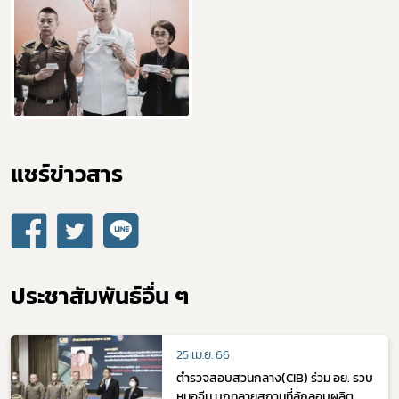
แชร์ข่าวสาร​
ประชาสัมพันธ์อื่น ๆ
25 เม.ย. 66
ตำรวจสอบสวนกลาง(CIB) ร่วม อย. รวบ
หมอจีน บุกทลายสถานที่ลักลอบผลิต