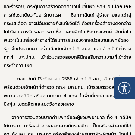
และริ้วรอย, กระตุ้นการสร้างคอลลาเจนในชั้นผิว ฯลฯ
อันมีลักษณะ
การใช้เช่นเดียวกับยารักษาโรค ซึ่งหากฉีดเข้าสู่ร่างกายและเข้าสู่
กระแสเลือด อาจมีอันตรายถึงแก่ชีวิตได้ ด้วยเครื่องสำอางดังกล่าว
ไม่ได้ผ่านการรับรองการฆ่าเชื้อ และผลิตในเชิงการแพทย์ อีกทั้งไม่
พบว่าเป็นเครื่องสำอางที่ได้รับการรับรองจากหน่วยงานแพทย์ของ
รัฐ
จึงประสานความร่วมมือกับเจ้าหน้าที่ สบส.
และเจ้าหน้าที่ตำรวจ
กก.4 บก.ปคบ. เข้าร่วมตรวจสอบคลินิกเสริมความงามที่เข้าข่าย
กระทำความผิด
ต่อมาวันที่ 13 กันยายน 2566 เจ้าหน้าที่ อย., เจ้าหน้าที่ สบส.
พร้อมด้วยเจ้าหน้าที่ตำรวจ
กก.4 บก.ปคบ. เข้าร่วมตรวจสอบสถาน
พยาบาลคลินิกเสริมความงาม 4 แห่ง
ในพื้นที่เขตสวนหลวง, เขต
บึงกุ่ม, เขตดุสิต และเขตวังทองหลาง
จากการสอบสวนปากคำแพทย์และผู้ช่วยพยาบาล ทั้ง 4 คลินิก
ให้การว่า เครื่องสำอางของกลางที่ตรวจยึด เป็นเครื่องสำอางที่ได้
จดแจ้งเลข อย. ประเภทเครื่องสำอางสำหรับทาผิว/ผิวหน้า โดยไม่