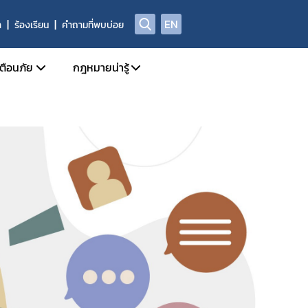
EN
า
ร้องเรียน
คำถามที่พบบ่อย
เตือนภัย
กฎหมายน่ารู้
Safety Alert
กฎหมายแยกตาม พรบ.
สุขภาพของกลางที่มิใช่ยาเสพติดให้โทษ
Check Sure Share
กฎหมายที่เกี่ยวข้องกับการโฆษณา
ศูนย์ต่อต้านข่าวปลอม
้อเท็จจริง การพิจารณาวินิจฉัย และการจ่ายเงินสินบนนำจับ