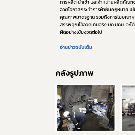
การผลิต นำเข้า และจำหน่ายผลิตภัณฑ์
ฉวยโอกาสกระทำการฝ่าฝืนกฎหมาย เช่น 
คุณภาพมาตรฐาน รวมถึงการโฆษณาผลิต
สรรพคุณโอ้อวดเกินจริง บก.ปคบ. จะได้
ผิดอย่างเข้มงวดต่อไป
อ่านข่าวฉบับเต็ม
คลังรูปภาพ