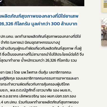
ยผลิตภัณฑ์สุขภาพของกลางที่มิใช่ยาเสพ
่า 26,326 กิโลกรัม มูลค่ากว่า 300 ล้านบาท
ับ ปก.บคบ. เผาทำลายผลิตภัณฑ์สุขภาพของกลางที่มิใช่
ร จำกัด (มหาชน) นิคมอุตสาหกรรมบางปู 
างจับกุมผู้กระทำผิดเกี่ยวกับผลิตภัณฑ์สุขภาพ ทั้งผู้
ดี ซึ่งเป็นของกลางที่ไม่สามารถนำไปใช้ประโยชน์ต่อได้ จึง
่สุดมาทำลาย น้ำหนักรวมกว่า 26,326 กิโลกรัม รวม
Subscribe
ฤษฎีชัยกุล รองเลขาธิการคณะกรรมการอาหารและยา 
เลือกหัวข้อที่ท่านต้องการ Subscribe
ระทำความผิดเกี่ยวกับการคุ้มครองผู้บริโภค 
ช.ก., พล.ต.ต.ณัฐศักดิ์ เชาวนาศัย รอง ผบช.ก., 
 พ.ต.อ.ธรากร เลิศพรเจริญ รอง ผบก.ปอท.รรท.รอง 
ก.4 บก.ปคบ. ร่วมกันเผาทำลายผลิตภัณฑ์สุขภาพของ