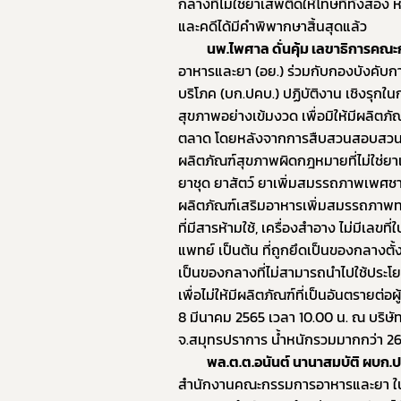
กลางที่ไม่ใช่ยาเสพติดให้โทษที่ทั้งสอง
และคดีได้มีคำพิพากษาสิ้นสุดแล้ว 
อา
นพ.ไพศาล ดั่นคุ้ม เลขาธิการคณะ
อาหารและยา (อย.) ร่วมกับกองบังคับก
บริโภค (บก.ปคบ.) ปฏิบัติงาน เชิงรุก
สุขภาพอย่างเข้มงวด เพื่อมิให้มีผลิตภ
ตลาด โดยหลังจากการสืบสวนสอบสวนและจับ
ผลิตภัณฑ์สุขภาพผิดกฎหมายที่ไม่ใช่ยาเ
ยาชุด ยาสัตว์ ยาเพิ่มสมรรถภาพเพศชาย
ผลิตภัณฑ์เสริมอาหารเพิ่มสมรรถภาพท
ที่มีสารห้ามใช้, เครื่องสำอาง ไม่มีเล
แพทย์ เป็นต้น ที่ถูกยึดเป็นของกลางตั้ง
เป็นของกลางที่ไม่สามารถนำไปใช้ประโยช
เพื่อไม่ให้มีผลิตภัณฑ์ที่เป็นอันตรายต่
8 มีนาคม 2565 เวลา 10.00 น. ณ บริษั
จ.สมุทรปราการ น้ำหนักรวมมากกว่า 26,
พล.ต.ต.อนันต์ นานาสมบัติ ผบก.ป
สำนักงานคณะกรรมการอาหารและยา ใน