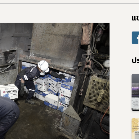
แช
ปร