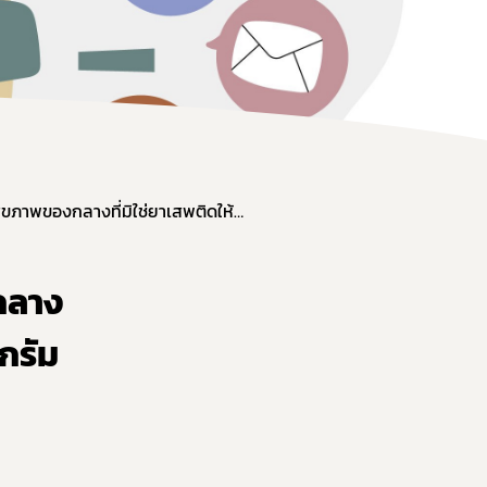
อย. ร่วมกับ บก.ปคบ. เผาทำลายผลิตภัณฑ์สุขภาพของกลางที่มิใช่ยาเสพติดให้โทษ ครั้งที่ 11 น้ำหนักกว่า 26,326 กิโลกรัม มูลค่ากว่า 300 ล้านบาท
กลาง
ลกรัม