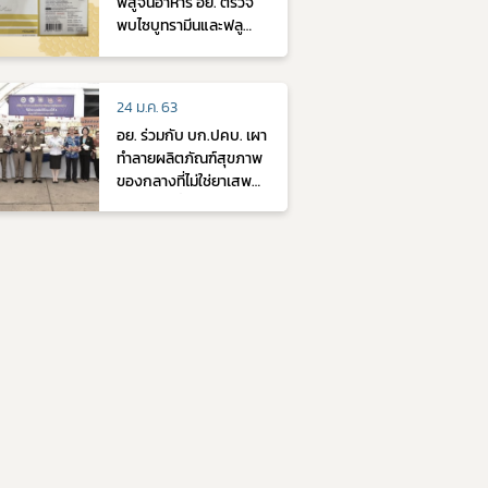
พิสูจน์อาหาร อย. ตรวจ
พบไซบูทรามีนและฟลู
ออกซิทีน ในผลิตภัณฑ์
เสริมอาหาร (ตรา ฮันนี่
คิว) Lot : HQ071-
24 ม.ค. 63
06072023-01 วันที่ผลิต
อย. ร่วมกับ บก.ปคบ. เผา
: 06/07/2023 วันที่หมด
ทำลายผลิตภัณฑ์สุขภาพ
อายุ : 05/07/2025
ของกลางที่ไม่ใช่ยาเสพ
ติดให้โทษ น้ำหนักกว่า
24,380 กิโลกรัม มูลค่า
กว่า 300 ล้านบาท