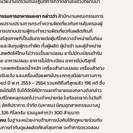
 หน่วยงานได้ร่วมกันปฏิบัติการกวาดล้างในช่วงที่ผ่านมา
ร้องเรียนเครื่องสำ
งค์
กรรมการอาหารและยา กล่าวว่า 
สำนักงานคณะกรรมการ
ารปราบปรามการกระทำความผิดเกี่ยวกับการคุ้มครองผู้
ในการปราบปรามผู้กระทำความผิดเกี่ยวกับผลิตภัณฑ์
ัณฑ์สุขภาพที่เป็นอันตรายต่อผู้บริโภควางจำหน่ายในท้อง
กุมผู้กระทำผิด ทั้งผู้ผลิต ผู้นำเข้า และผู้จำหน่าย
สพติดให้โทษ ไม่ว่าจะเป็นยาปลอม ยาไม่มีทะเบียนตำรับ 
 อาหารปลอม อาหารไม่มีทะเบียน อาหารไม่บริสุทธิ์ 
างเพศหรือลดน้ำหนัก เครื่องสำอางปลอม เครื่องสำอาง
ขที่ใบรับแจ้ง และเครื่องมือแพทย์ประเภทถุงมือยางทางการ
แต่ ปี พ.ศ. 2553 – 2564 รวมคดีถึงที่สุดแล้ว 196 คดี ซึ่ง
น์ต่อได้ จึงได้จัดให้มีการเผาทำลายของกลางดังกล่าว 
อผู้บริโภคหลุดรอดไปวางจำหน่ายต่อ ในท้องตลาด ในวันที่ 
ท อัคคีปราการ จำกัด (มหาชน) นิคมอุตสาหกรรมบางปู 
326 กิโลกรัม รวมมูลค่ากว่า 300 ล้านบาท 
คบ. 
ในฐานะหน่วยงานด้านการบังคับใช้กฎหมายร่วมกับ
การกำกับดูแลผลิตภัณฑ์สุขภาพ จะทำการตรวจสอบ