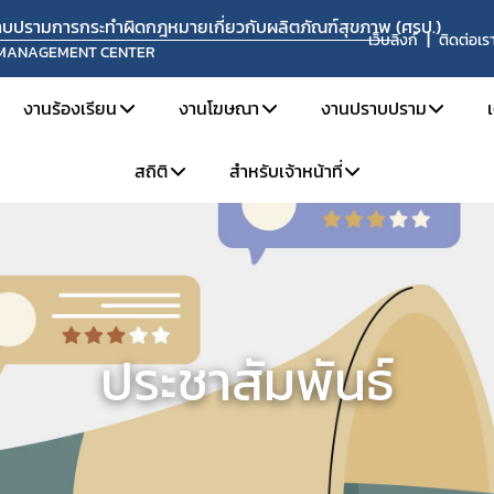
ปราบปรามการกระทำผิดกฎหมายเกี่ยวกับผลิตภัณฑ์สุขภาพ (ศรป.)
เว็บลิงก์
ติดต่อเร
 MANAGEMENT CENTER
งานร้องเรียน
งานโฆษณา
งานปราบปราม
สถิติ
สำหรับเจ้าหน้าที่
ยงาน
แจ้งเรื่องร้องเรียน
การขออนุญาตโฆษณา
ข่าวจับกุมดำเนินคดี
ะอัตรากำลัง
คู่มือการร้องเรียน
วิธีการรายงานโฆษณาที่ผิดกฎหมาย
เผาทำลายผลิตภัณฑ์
สถิติการร้องเรียน
สำหรับเจ้าหน้าที่ ศรป.
ละหน้าที่ความรับผิดชอบ
ช่องทางการร้องเรียน
ข้อมูลเผยแพร่
สถิติการเฝ้าระวังและตรวจสอบโฆษณา
จองห้องประชุม
ะค่านิยม
ขั้นตอนการร้องเรียน
สถิติการปราบปราม
แบบฟอร์มที่เกี่ยวข้อง
ประชาสัมพันธ์
ติดตามสถานะเรื่องร้องเรียน
แจ้งแนวทางปฏิบัติเกี่ยวกับการรับแจ้งความนำจับ การแสวงหาข