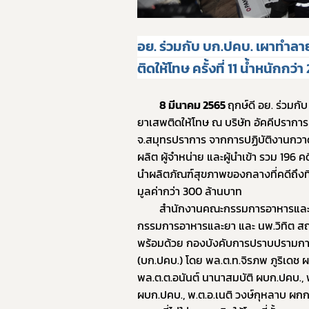
อย. ร่วมกับ บก.ปคบ. เผาทำลา
ติดให้โทษ ครั้งที่ 11 น้ำหนักกว
8 มีนาคม 2565 
ฤกษ์ดี อย. ร่วมก
ยาเสพติดให้โทษ ณ บริษัท อัคคีปรากา
จ.สมุทรปราการ จากการปฏิบัติงานกวาดล้
ผลิต ผู้จำหน่าย และผู้นำเข้า รวม 196 ค
นำผลิตภัณฑ์สุขภาพของกลางที่คดีถึงที
มูลค่ากว่า 300 ล้านบาท 
		สำนักงานคณะกรรมการอาหารและยา (อย.) โดย นพ.ไพศาล ดั่นคุ้ม เลขาธิการคณะ
กรรมการอาหารและยา และ นพ.วิทิต ส
พร้อมด้วย กองบังคับการปราบปรามการก
(บก.ปคบ.) โดย พล.ต.ท.จิรภพ ภูริเดช ผบ
พล.ต.ต.อนันต์ นานาสมบัติ ผบก.ปคบ.,
ผบก.ปคบ., พ.ต.อ.เนติ วงษ์กุหลาบ ผก