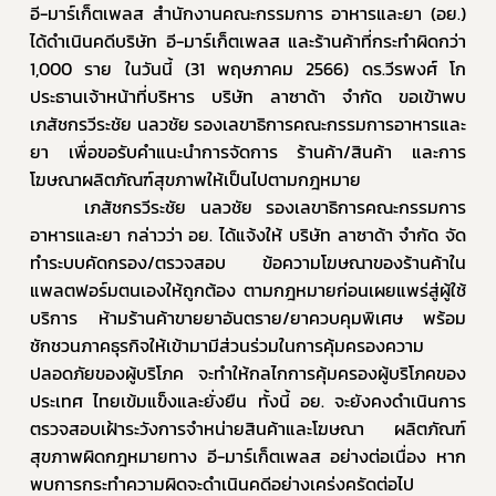
อี-มาร์เก็ตเพลส สำนักงานคณะกรรมการ อาหารและยา (อย.) 
ได้ดำเนินคดีบริษัท อี-มาร์เก็ตเพลส และร้านค้าที่กระทำผิดกว่า 
1,000 ราย ในวันนี้ (31 พฤษภาคม 2566) ดร.วีรพงศ์ โก 
ร้องเรียนเครื่องสำอางค์
ประธานเจ้าหน้าที่บริหาร บริษัท ลาซาด้า จำกัด ขอเข้าพบ 
เภสัชกรวีระชัย นลวชัย รองเลขาธิการคณะกรรมการอาหารและ
ยา เพื่อขอรับคำแนะนำการจัดการ ร้านค้า/สินค้า และการ
โฆษณาผลิตภัณฑ์สุขภาพให้เป็นไปตามกฎหมาย 
		เภสัชกรวีระชัย นลวชัย รองเลขาธิการคณะกรรมการ
อาหารและยา กล่าวว่า อย. ได้แจ้งให้ บริษัท ลาซาด้า จำกัด จัด
ทำระบบคัดกรอง/ตรวจสอบ ข้อความโฆษณาของร้านค้าใน
แพลตฟอร์มตนเองให้ถูกต้อง ตามกฎหมายก่อนเผยแพร่สู่ผู้ใช้
บริการ ห้ามร้านค้าขายยาอันตราย/ยาควบคุมพิเศษ พร้อม
ชักชวนภาคธุรกิจให้เข้ามามีส่วนร่วมในการคุ้มครองความ
ปลอดภัยของผู้บริโภค จะทำให้กลไกการคุ้มครองผู้บริโภคของ
ประเทศ ไทยเข้มแข็งและยั่งยืน ทั้งนี้ อย. จะยังคงดำเนินการ
ตรวจสอบเฝ้าระวังการจำหน่ายสินค้าและโฆษณา ผลิตภัณฑ์
สุขภาพผิดกฎหมายทาง อี-มาร์เก็ตเพลส อย่างต่อเนื่อง หาก
พบการกระทำความผิดจะดำเนินคดีอย่างเคร่งครัดต่อไป