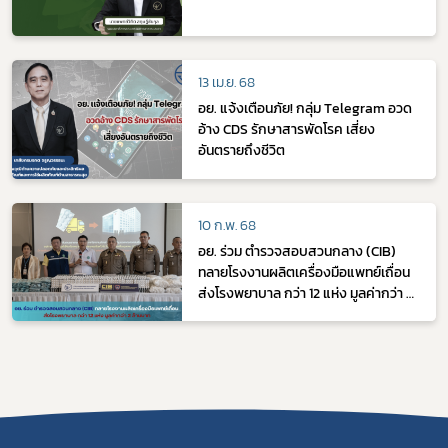
13 เม.ย. 68
อย. แจ้งเตือนภัย! กลุ่ม Telegram อวด
อ้าง CDS รักษาสารพัดโรค เสี่ยง
อันตรายถึงชีวิต
10 ก.พ. 68
อย. ร่วม ตำรวจสอบสวนกลาง (CIB)
ทลายโรงงานผลิตเครื่องมือแพทย์เถื่อน
ส่งโรงพยาบาล กว่า 12 แห่ง มูลค่ากว่า 2
ล้านบาท