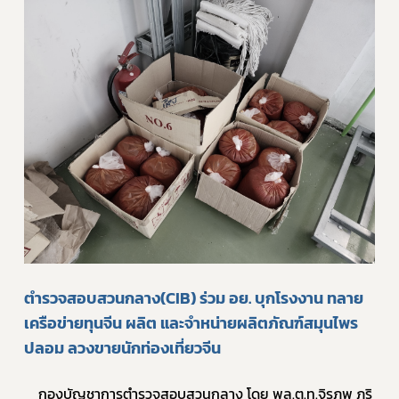
ตำรวจสอบสวนกลาง(CIB) ร่วม อย. บุกโรงงาน ทลาย
เครือข่ายทุนจีน ผลิต และจำหน่ายผลิตภัณฑ์สมุนไพร
ปลอม ลวงขายนักท่องเที่ยวจีน
	กองบัญชาการตำรวจสอบสวนกลาง โดย พล.ต.ท.จิรภพ ภูริ