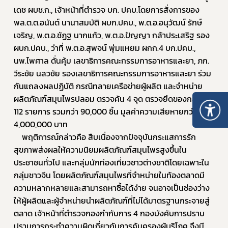
เดช ผบช.ก., เจ้าหน้าที่ตำรวจ บก. ปคบ.โดยการสั่งการของ 
พล.ต.ต.อนันต์ นานาสมบัติ ผบก.ปคบ., พ.ต.อ.อนุวัฒน์ รักษ์
เจริญ, พ.ต.อ.ชัฏฐ นากแก้ว, พ.ต.อ.ปัญญา กล้าประเสริฐ รอง 
ผบก.ปคบ., ว่าที่ พ.ต.อ.สุพจน์ พุ่มแหยม ผกก.4 บก.ปคบ., 
นพ.ไพศาล ดั่นคุ้ม เลขาธิการคณะกรรมการอาหารและยา, ภก. 
วีระชัย นลวชัย รองเลขาธิการคณะกรรมการอาหารและยา ร่วม
กันแถลงผลปฏิบัติ กรณีทลายเครือข่ายผู้ผลิต และจำหน่าย 
ผลิตภัณฑ์สมุนไพรปลอม ตรวจค้น 4 จุด ตรวจยึดของกลาง 
112 รายการ รวมกว่า 90,000 ชิ้น มูลค่าความเสียหายกว่า 
4,000,000 บาท
	พฤติการณ์กล่าวคือ สืบเนื่องจากปัจจุบันกระแสการรัก
สุขภาพส่งผลให้ความนิยมผลิตภัณฑ์สมุนไพรสูงขึ้นใน
ประชาชนทั่วไป และกลุ่มนักท่องเที่ยวชาวต่างชาติโดยเฉพาะใน
กลุ่มชาวจีน โดยผลิตภัณฑ์สมุนไพรที่จำหน่ายในท้องตลาดมี
ความหลากหลายและสามารถหาซื้อได้ง่าย จนอาจเป็นช่องว่าง
ให้ผู้ผลิตและผู้จำหน่ายนำผลิตภัณฑ์ที่ไม่ได้มาตรฐานกระจายสู่
ตลาด เจ้าหน้าที่ตำรวจกองกำกับการ 4 กองบังคับการปราบ
ปรามการกระทำความผิดเกี่ยวกับการคุ้มครองผู้บริโภค จึงมี