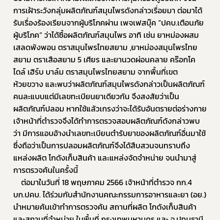
การเฝ้าระวังกลุ่มผลิตภัณฑ์สมุนไพรดังกล่าวเรื่อยมา ต่อมาได้
รับเรื่องร้องเรียนจากผู้บริโภคผ่าน เพจเฟสบุ๊ค “ปคบ.เตือนภัย
ผู้บริโภค” ว่าได้ซื้อผลิตภัณฑ์สมุนไพร อาทิ เช่น ยาหม่องผสม
เสลดพังพอน ตราสมุนไพรไทยสยาม ,ยาหม่องสมุนไพรไทย
สยาม ตราเสือสยาม 5 เศียร และยานวดผ่อนคลาย คร๊อกโค
ไดล์ เฮิร์บ บาล์ม ตราสมุนไพรไทยสยาม จากพื้นที่เขต
ห้วยขวาง และพบว่าผลิตภัณฑ์สมุนไพรดังกล่าวเป็นผลิตภัณฑ์
คนละแบบแต่มีเลขทะเบียนยาเดียวกัน จึงสงสัยว่าเป็น
ผลิตภัณฑ์ปลอม หากใช้แล้วเกรงว่าจะได้รับอันตรายต่อร่างกาย 
เจ้าหน้าที่ตำรวจจึงได้ทำการตรวจสอบผลิตภัณฑ์ดังกล่าวพบ
ว่า มีการแอบอ้างนำเลขทะเบียนตำรับยาของผลิตภัณฑ์อื่นมาใช้ 
ซึ่งถือว่าเป็นการปลอมผลิตภัณฑ์จึงได้สืบสวนจนทราบถึง
แหล่งผลิต โกดังเก็บสินค้า และแหล่งจัดจำหน่าย จนนำมาสู่
การตรวจค้นในครั้งนี้
	ต่อมาในวันที่ 18 พฤษภาคม 2566 เจ้าหน้าที่ตำรวจ กก.4 
บก.ปคบ. ได้ร่วมกับสำนักงานคณะกรรมการอาหารและยา (อย.) 
นำหมายค้นเข้าทำการตรวจค้น สถานที่ผลิต โกดังเก็บสินค้า 
และสถานที่จำหน่าย ในพื้นที่ กรุงเทพมหานคร และ จ.ปทุมธานี 