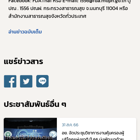
Facebook: FDAThai หรือ E-mail: 1556@fda.moph.go.th ตู้ 
ปณ . 1556 ปณฝ. กระทรวงสาธารณสุข จ.นนทบุรี 11004 หรือ
สำนักงานสาธารณสุขจังหวัดทั่วประเทศ
อ่านข่าวฉบับเต็ม
แชร์ข่าวสาร​
ประชาสัมพันธ์อื่น ๆ
31 ส.ค. 66
อย. จัดประชุมวิชาการงานคุ้มครองผู้
บริโภคแห่งชาติ ปี 66 มุ่งพัฒนาด้วย