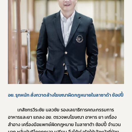
อย. รุกหนัก สั่งกวาดล้างโฆษณาผิดกฎหมายในลาซาด้า ช้อปปี้
		เภสัชกรวีระชัย นลวชัย รองเลขาธิการคณะกรรมการ
อาหารและยา แถลง อย. ตรวจพบโฆษณา อาหาร ยา เครื่อง
สำอาง เครื่องมือแพทย์ผิดกฎหมาย ในลาซาด้า ช้อปปี้ จำนวน
มาก หวั่นผู้บริโภคถูกเอา เปรียบ จึงได้เร่งรัดให้เจ้าหน้าที่ฝ่าย