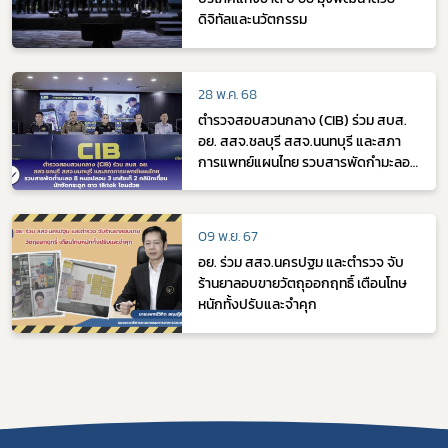
ดิจิทัลและนวัตกรรม
28 พ.ค. 68
ตำรวจสอบสวนกลาง (CIB) ร่วม สบส.
อย. สสจ.ชลบุรี สสจ.นนทบุรี และสภา
การแพทย์แผนไทย รวบสารพัดกำมะลอ
8 หมอปลอม 3 เภสัชเก๊ 2 คลินิกเถื่อน นัก
จัดกระดูก ดาว tiktok โดนด้วย
09 พ.ย. 67
อย. ร่วม สสจ.นครปฐม และตำรวจ จับ
ร้านยาลอบขายวัตถุออกฤทธิ์ เตือนโทษ
หนักทั้งปรับและจำคุก