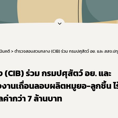
นินคดี
CIB) ร่วม กรมปศุสัตว์ อย. และ
งานเถื่อนลอบผลิตหมูยอ-ลูกชิ้น ไร
ลค่ากว่า 7 ล้านบาท