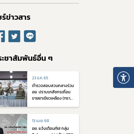
ร์ข่าวสาร​
ะชาสัมพันธ์อื่น ๆ
23 ธ.ค. 65
ตำรวจสอบสวนกลางร่วม
อย. ปราบเภสัชกรเถื่อน
ขายยาเขียวเหลือง (ทราม
าดอล)ให้กลุ่มวัยรุ่นใช้
ผสม 4x100 ตรวจค้นร้าน
ยาใน กทม. 4 จุด
13 เม.ย. 68
อย. แจ้งเตือนภัย! กลุ่ม