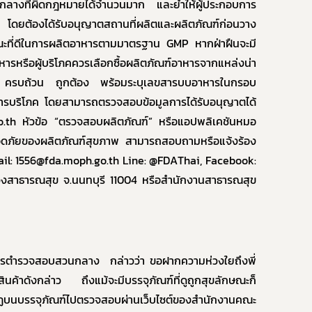
องกลางที่ผิดกฎหมายได้จำนวนมาก
และย้ำให้ผู้ประกอบการ
ยต้องได้รับอนุญาตสถานที่ผลิตและผลิตภัณฑ์ก่อนวาง
ณะที่ดีในการผลิตอาหารตามมาตรฐาน
GMP
หากฝ่าฝืนจะมี
รือผู้บริโภคควรเลือกซื้อผลิตภัณฑ์อาหารจากแหล่งน่า
ย ครบถ้วน ถูกต้อง พร้อมระบุเลขสารบบอาหารในกรอบ
ารบริโภค โดยสามารถตรวจสอบข้อมูลการได้รับอนุญาตได้
o.th
หัวข้อ “ตรวจสอบผลิตภัณฑ์” หรือแอปพลิเคชันหมอ
ลอดภัยของผลิตภัณฑ์สุขภาพ สามารถสอบถามหรือแจ้งร้อง
il:
1556
@fda.moph.go.th Line: @FDAThai, Facebook:
สาธารณสุข จ.นนทบุรี 11004 หรือสำนักงานสาธารณสุข
ชาการตำรวจสอบสวนกลาง
กล่าวว่า ขอฝากความห่วงใยถึงพี่
นค้าดังกล่าว ถึงแม้จะมีบรรจุภัณฑ์ที่ดูถูกสุขลักษณะก็
กฏบนบรรจุภัณฑ์ไปตรวจสอบผ่านเว็บไซต์ของสำนักงานคณะ