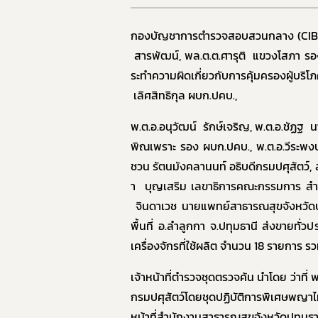
กองบัญชาการตำรวจสอบสวนกลาง (
CI
สารพัฒน์
,
พล.ต.ต.ศารุติ แขวงโสภา ร
ระทำความผิดเกี่ยวกับการคุ้มครองผู้บ
เลิศสิทธิกุล ผบก.ปคบ.
,
พ.ต.อ.อนุวัฒน์ รักษ์เจริญ
,
พ.ต.อ.ชัฏฐ น
พิณเพราะ รอง ผบก.ปคบ.
,
พ.ต.อ.วีระพ
ชวน รัตนมังคลานนท์ อธิบดีกรมปศุสัตว์
,
า บุญเสริม เลขาธิการคณะกรรมการ
สำ
จินดาเวช นายแพทย์สาธารณสุขจังหวัดป
พื้นที่ อ.ลำลูกกา จ.ปทุมธานี ส่งขายทั่ว
เครื่องจักรที่ใช้ผลิต จำนวน 18 รายการ รว
เจ้าหน้าที่ตำรวจชุดตรวจค้น
นำโดย ว่าที่ 
กรมปศุสัตว์โดยชุดปฏิบัติการพิเศษพญา
หน้าที่สำนักงานสาธารณสุขจังหวัดปทุมธา