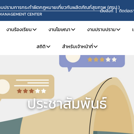
ปราบปรามการกระทำผิดกฎหมายเกี่ยวกับผลิตภัณฑ์สุขภาพ (ศรป.)
เว็บลิงก์
ติดต่อเร
 MANAGEMENT CENTER
งานร้องเรียน
งานโฆษณา
งานปราบปราม
สถิติ
สำหรับเจ้าหน้าที่
ยงาน
แจ้งเรื่องร้องเรียน
การขออนุญาตโฆษณา
ข่าวจับกุมดำเนินคดี
ะอัตรากำลัง
คู่มือการร้องเรียน
วิธีการรายงานโฆษณาที่ผิดกฎหมาย
เผาทำลายผลิตภัณฑ์
สถิติการร้องเรียน
สำหรับเจ้าหน้าที่ ศรป.
ละหน้าที่ความรับผิดชอบ
ช่องทางการร้องเรียน
ข้อมูลเผยแพร่
สถิติการเฝ้าระวังและตรวจสอบโฆษณา
จองห้องประชุม
ะค่านิยม
ขั้นตอนการร้องเรียน
สถิติการปราบปราม
แบบฟอร์มที่เกี่ยวข้อง
ประชาสัมพันธ์
ติดตามสถานะเรื่องร้องเรียน
แจ้งแนวทางปฏิบัติเกี่ยวกับการรับแจ้งความนำจับ การแสวงหาข