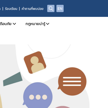
EN
า
ร้องเรียน
คำถามที่พบบ่อย
เตือนภัย
กฎหมายน่ารู้
Safety Alert
กฎหมายแยกตาม พรบ.
สุขภาพของกลางที่มิใช่ยาเสพติดให้โทษ
Check Sure Share
กฎหมายที่เกี่ยวข้องกับการโฆษณา
ศูนย์ต่อต้านข่าวปลอม
้อเท็จจริง การพิจารณาวินิจฉัย และการจ่ายเงินสินบนนำจับ