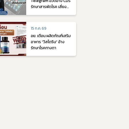
Telegram อวดอ้าง CDS
รักษาสารพัดโรค เสี่ยง
อันตรายถึงชีวิต
15 ก.ค. 69
อย. เตือน ผลิตภัณฑ์เสริม
อาหาร “วิสโตริน” อ้าง
รักษาโรคทางตา