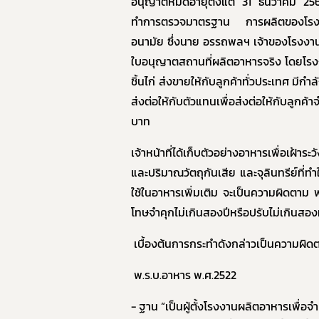
อนุญาตหมดอายุตั้งแต่ 31 ธันวาคม 2568 แ
ทำการตรวจมาตรฐาน การผลิตของโรงงา
อา
อนามัย
ซึ่งนา
ย
อรรถพลฯ เจ้าของโรงงานรั
ใบอนุญาตสถานที่ผลิตอาหารจริง
โดยโรงง
ชิ้นไก่ ส่งขายให้กับลูกค้าทั่วประเทศ มีก
ส่งต่อให้กับตัวแทนเพื่อส่งต่อให้กับลูก
บาท
เจ้าหน้าที่ได้เก็บตัวอย่างอาหาร
เพื่อเฝ้าร
และปริมาณวัตถุกันเสีย และจุลินทรีย์ท
ใช้ในอาหารเพิ่มเติม จะเป็นความผิดตาม พ
โทษจำคุกไม่เกินสองปีหรือปรับไม่เกินสองห
เบื้องต้นการกระทำดังกล่าวเป็นความผิด
พ.ร.บ.อาหาร พ.ศ.2522
- ฐาน “เป็นผู้ตั้งโรงงานผลิตอาหารเพื่อจ