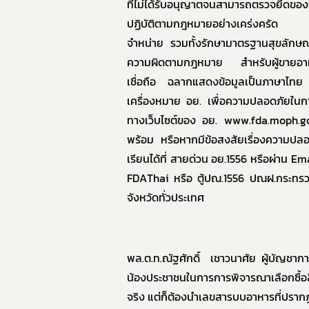
ที่ไม่ได้รับอนุญาตจนสามารถตรวจยึดข
ปฏิบัติตามกฎหมายอย่างเคร่งครัด โด
จำหน่าย รวมทั้งรักษามาตรฐานสุขลักษ
ความผิดตามกฎหมาย สำหรับผู้ขายอาหารห
เชื่อถือ ฉลากแสดงข้อมูลเป็นภาษาไท
เครื่องหมาย อย. เพื่อความปลอดภัยในก
ทางเว็บไซต์ของ อย.
www.fda.moph.g
พร้อม หรือหากมีข้อสงสัยเรื่องความป
เรียนได้ที่ สายด่วน อย.1556 หรือผ่าน
Ema
FDAThai
หรือ ตู้ปณ.1556
ปณฝ.กระทรวง
จังหวัดทั่วประเทศ
พล.ต.ท.ณัฐศักดิ์ เชาวนาศัย ผู้บัญ
น้องประชาชนในการการพิจารณาเลือกซื้อสิ
จริง แต่ก็ต้องนำเลขสารบบอาหารที่ปรา