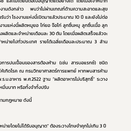
ละไม่ได้ยื่นต่อใบอนุญาตแต่อย่างใด โดยเมื่อเจ้าหน้าที่
ร้องเรียนเครื่องสำ
นดังกล่าว พบว่าไม่ผ่านเกณฑ์ด้านความสะอาดและสุข
งค์
บว่า โรงงานแห่งนี้เปิดมาแล้วประมาณ 10 ปี และยังไม่ต่อ
านแห่งนี้ผลิตหมูยอ ไก่ยอ จ๊อไก่ ลูกชิ้นหมู ลูกชิ้นเนื้อ ลูก
ำลังผลิตและจำหน่ายเดือนละ 30 ตัน โดยเมื่อผลิตเสร็จแล้วจะ
ค้าจำหน่ายไปทั่วประเทศ รายได้เฉลี่ยเดือนละประมาณ 3 ล้าน
ะวังการปนเปื้อนของสารต้องห้าม (เช่น สารบอแรกซ์) ชนิด
ี่ทำให้เกิดโรค ณ กรมวิทยาศาสตร์การแพทย์ หากพบสารห้าม
.ร.บ.อาหาร พ.ศ.2522 ฐาน “ผลิตอาหารไม่บริสุทธิ์” ระวาง
มื่นบาท หรือทั้งจำทั้งปรับ
ตามกฎหมาย ดังนี้
ำหน่ายโดยไม่ได้รับอนุญาต” ต้องระวางโทษจำคุกไม่เกิน 3 ปี