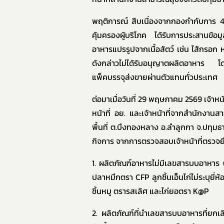
พฤติการณ์
สืบเนื่องจากกองกำกับการ
คุ้มครองผู้บริโภค ได้รับการประสานข้
อาหารแปรรูปจากเนื้อสัตว์
เช่น ไส้กรอก ห
ดังกล่าวไม่ได้รับอนุญาตผลิตอาหาร
โดย
แพ็คบรรจุส่งขายผ่านตัวแทนทั่วประเทศ
ต่อมาเมื่อวันที่
29 พฤษภาคม 2569 เจ้าหน้า
หน้าที่ อย. และเจ้าหน้าที่จากสำนักงานส
พื้นที่ ต.บึงทองหลาง อ.ลำลูกกา จ.ปทุม
กิจการ
จากการตรวจสอบเจ้าหน้าที่ตรวจยึ
1.
ผลิตภัณฑ์อาหารไม่มีเลขสารบบอาหาร 
ปลาหมึกตรา
CFP
ลูกชิ้นเอ็นไก่ไม่ระบุยี่ห
ชิ้นหมู ตรารสเลิศ และไก่ยอตรา
K@P
2.
ผลิตภัณฑ์ที่นำเลขสารบบอาหารที่ยกเ