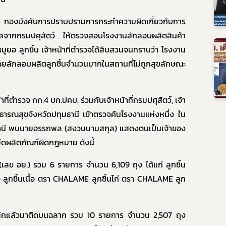
4
กองบังคับการปราบปรามการกระทำความผิดเกี่ยวกับการ
อมูลจากกรมปศุสัตว์
ให้ตรวจสอบโรงงานลักลอบผลิตสินค้า
มูยอ ลูกชิ้น เจ้าหน้าที่ตำรวจได้สืบสวนจนทราบว่า
โรงงาน
ลักลอบ
ผลิตลูกชิ้นจำนวนมากในสถานที่ไม่ถูกสุขลักษณะ
ที่ตำรวจ กก.
4
บก.ปคบ. ร่วมกับเจ้าหน้าที่กรมปศุสัตว์, เจ้า
าธารณสุขจังหวัดปทุมธานี เข้าตรวจค้นโรงงานแห่งหนึ่ง ใน
ธานี พบนา
ย
อรรถพล (สงวนนามสกุล) แสดงตนเป็นเจ้าของ
ดผลิตภัณฑ์ผิดกฎหมาย ดังนี้
(เลข อย.) รว
ม
6 รายการ
จำนวน
6,109
ถุง
ได้แก่
ลูกชิ้น
้อ ลูกชิ้นเนื้อ ตรา
CHALAME
ลูกชิ้นไก่ ตรา
CHALAME
ลูก
ลิกแล้วมาติดบนฉลาก รว
ม
10 รายการ
จำนวน
2,507
ถุง