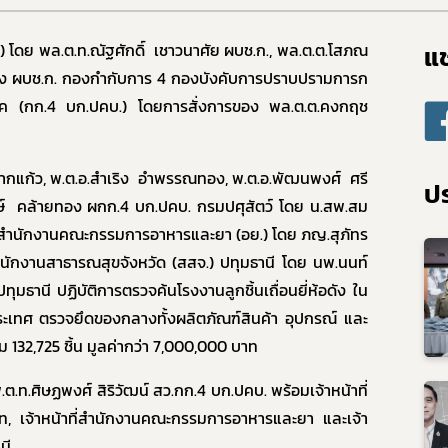
แช
B)
โดย
พล.ต.ท.ณัฐศักดิ์ เชาวนาศัย ผบช.ก.
,
พล.ต.ต.โสภณ
อง ผบช.ก. กองกำกับการ 4 กองบังคับการปราบปรามการก
ริโภค (กก.4 บก.ปคบ.) โดยการสั่งการของ พล.ต.ต.คงกฤช
ากแก้ว
,
พ.ต.อ.สำเริง อำพรรณทอง
,
พ.ต.อ.พัฒนพงศ์ ศรี
ปร
งษ์ คล้ายทอง ผกก.4 บก.ปคบ.
กรมปศุสัตว์
โดย น.สพ.สม
 สำนักงานคณะกรรมการอาหารและยา (อย.) โดย ภญ.สุภัทร
นักงานสาธารณสุขจังหวัด (สสจ.) ปทุมธานี
โดย นพ.นนท์
ทุมธานี
ปฏิบัติการ
ตรวจค้นโรงงานลูกชิ้นเถื่อนยี่ห้อดัง ใน
ประเทศ
ตรวจยึดของกลางทั้งผลิตภัณฑ์สินค้า อุปกรณ์ และ
ม 132,
725
ชิ้น มูลค่ากว่า 7
,000,000
บาท
พ.ต.ท.ศิษฏพงศ์ สิริวัฒน์ สว.กก.4 บก.ปคบ. พร้อมเจ้าหน้าที่
ไท, เจ้าหน้าที่สำนักงานคณะกรรมการอาหารและยา และเจ้า
นี