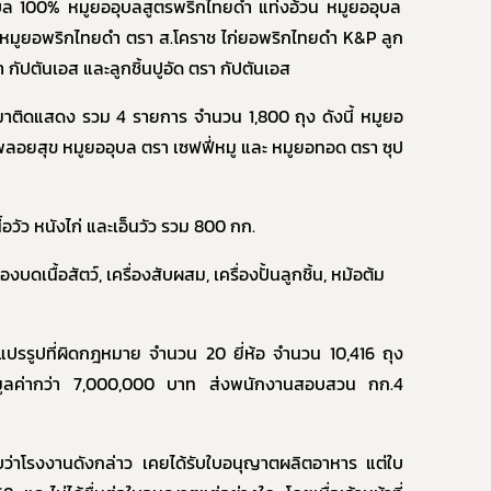
ุบล 100% หมูยออุบลสูตรพริกไทยดำ แท่งอ้วน หมูยออุบล
 หมูยอพริกไทยดำ ตรา ส.โคราช ไก่ยอพริกไทยดำ
K&P
ลูก
 กัปตันเอส และลูกชิ้นปูอัด ตรา กัปตันเอส
มาติดแสดง
รว
ม
4 รายการ
จำนวน
1,800
ถุง
ดังนี้
หมูยอ
พลอยสุข หมูยออุบล ตรา เซฟฟี่หมู และ หมูยอทอด ตรา ซุป
เนื้อวัว หนังไก่ และเอ็นวัว รวม
800
กก.
่องบดเนื้อสัตว์, เครื่องสับผสม, เครื่องปั้นลูกชิ้น, หม้อต้ม
Subscribe
์แปรรูปที่ผิดกฎหมาย จำนวน
20
ยี่ห้อ จำนวน
10,416
ถุง
เลือกหัวข้อที่ท่านต้องการ Subscribe
มูลค่ากว่า
7,000,000
บาท
ส่งพนักงานสอบสวน กก.
4
บว่าโรงงานดังกล่าว เคยได้รับใบอนุญาตผลิตอาหาร แต่ใบ