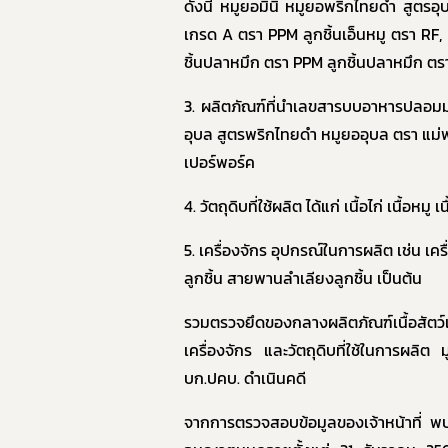
ดังนี้
หมูยอมินิ หมูยอพริกไทยดำ สูตรอ
เกรด
A
ตรา
PPM
ลูกชิ้นเอ็นหมู ตรา
RF
,
ชิ้นปลาหมึก ตรา
PPM
ลูกชิ้นปลาหมึก ตรา
3.
ผลิตภัณฑ์ที่นำเลขสารบบอาหารปลอม
อุบล สูตรพริกไทยดำ หมูยออุบล ตรา แม่
เปอร์พอร์ค
4.
วัตถุดิบที่ใช้ผลิต
ได้แก่ เนื้อไก่ เนื้อหมู 
5.
เครื่องจักร อุปกรณ์ในการผลิต
เช่น เครื
ลูกชิ้น สายพานลำเลียงลูกชิ้น เป็นต้น
รวมตรวจยึดของกลางผลิตภัณฑ์เนื้อสัตว
เครื่องจักร และวัตถุดิบที่ใช้ในการผลิต 
บก.ปคบ. ดำเนินคดี
จากการตรวจสอบข้อมูลของเจ้าหน้าที่ พ