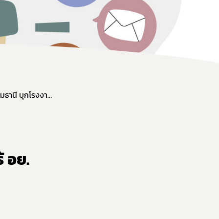
ตำรวจสอบสวนกลาง (CIB) ร่วม กรมปศุสัตว์ อย. และ สสจ.ปทุมธานี บุกโรงงานเถื่อนลอบผลิตหมูยอ-ลูกชิ้น ไร้ อย. ส่งขายทั่วประเทศ มูลค่ากว่า 7 ล้านบาท
้ อย.