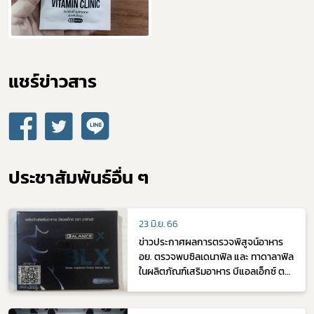
แชร์ข่าวสาร​
ประชาสัมพันธ์อื่น ๆ
23 มิ.ย. 66
ข่าวประกาศผลการตรวจพิสูจน์อาหาร
อย. ตรวจพบซิลเดนาฟิล และ ทาดาลาฟิล
ในผลิตภัณฑ์เสริมอาหาร บีแอลเอ็กซ์ ตรา
บาลานซ์ รุ่นการผลิต BACTH NO :
020522 วันผลิต MFG : 04052022 ควร