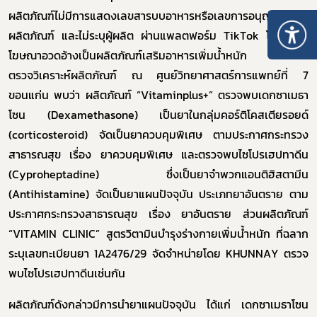
ผลิตภัณฑ์ไม่มีการ
แสดงเลขสารบบอาหารหรือเลขการอนุญาต
ผลิตภัณฑ์ และไม่ระบุผู้ผลิต ผ่านแพลตฟอร์ม
TikTok
โดยมีการ
โฆษณาอวดอ้างเป็นผลิตภัณฑ์เสริมอาหารเพิ่มน้ำหนัก จากการ
ตรวจวิเคราะห์ผลิตภัณฑ์
ณ ศูนย์วิทยาศาสตร์
การแพทย์ที่ 7
ขอนแก่น พบว่า ผลิตภัณฑ์ “
Vitaminplus+”
ตรวจพบเดกซาเมธา
โซน
(
Dexamethasone)
เป็นยาในกลุ่มคอร์ติโคสเตียรอยด์
(
corticosteroid)
จัดเป็นยาควบคุมพิเศษ
ตามประกาศ
กระทรวง
สาธารณสุข เรื่อง ยาควบคุมพิเศษ และตรวจพบไซโปรเฮปทาดีน
(
Cyproheptadine)
ซึ่งเป็นยาจำพวกแอนติฮิสตามีน
(
Antihistamine
)
จัดเป็นยาแผนปัจจุบัน ประเภทยาอันตราย ตาม
ประกาศ
กระทรวงสาธารณสุข เรื่อง ยาอันตราย ส่วนผลิตภัณฑ์
“
VITAMIN CLINIC”
สูตรวิตามินบำรุงร่างกายเพิ่มน้ำหนัก
ที่ฉลาก
ระบุเลขทะเบียนยา 1
A
2476/29 จัดจำหน่ายโดย
KHUNNAY
ตรวจ
พบไซโปรเฮปทาดีนเช่นกัน
ผลิตภัณฑ์ดังกล่าวมีการนำยาแผนปัจจุบัน ได้แก่ เดกซาเมธาโซน