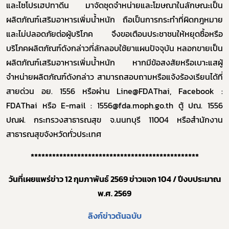
และไซโปรเฮปทาดีน มาจัดชุดจำหน่าย
และโฆษณาในลักษณะเป็น
ผลิตภัณฑ์เสริมอาหารเพิ่มน้ำหนัก ถือเป็นการกระทำที่ผิดกฎหมาย
และไม่ปลอดภัย
ต่อผู้บริโภค จึงขอเตือนประชาชนให้หยุดซื้อหรือ
บริโภคผลิตภัณฑ์ดังกล่าวที่ลักลอบใช้ยาแผนปัจจุบัน หลอกขายเป็น
ผลิตภัณฑ์เสริมอาหารเพิ่มน้ำหนัก
หากมีข้อสงสัยหรือเบาะแสผู้
จำหน่ายผลิตภัณฑ์ดังกล่าว
สามารถสอบถามหรือแจ้งร้องเรียนได้ที่
สายด่วน อย. 1556 หรือผ่าน
Line@FDAThai, Facebook :
FDAThai
หรือ
E-mail :
1556
@fda.moph.go.th
ตู้ ปณ. 1556
ปณฝ. กระทรวงสาธารณสุข จ.นนทบุรี 11004
หรือสำนักงาน
สาธารณสุขจังหวัดทั่วประเทศ
***********************************************
Subscribe
วันที่เผยแพร่ข่าว 12 กุมภาพันธ์ 2569 ข่าวแจก 104 / ปีงบประมาณ
พ.ศ. 2569
เลือกหัวข้อที่ท่านต้องการ Subscribe
ลิงก์ข่าวต้นฉบับ