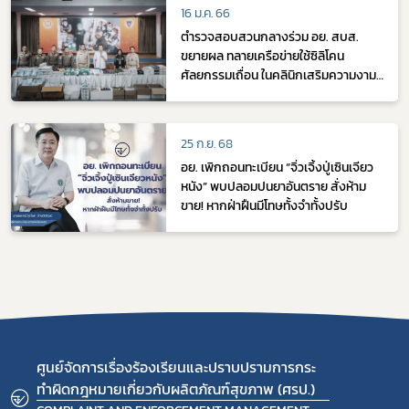
บริโภคก่อน BBF : 04052024
16 ม.ค. 66
ตำรวจสอบสวนกลางร่วม อย. สบส.
ขยายผล ทลายเครือข่ายใช้ซิลิโคน
ศัลยกรรมเถื่อน ในคลินิกเสริมความงาม
รายใหญ่ มูลค่ากว่า 2 ล้านบาท
25 ก.ย. 68
อย. เพิกถอนทะเบียน “จิ่วเจิ้งปู่เซินเจียว
หนัง” พบปลอมปนยาอันตราย สั่งห้าม
ขาย! หากฝ่าฝืนมีโทษทั้งจำทั้งปรับ
ศูนย์จัดการเรื่องร้องเรียนและปราบปรามการกระ
ทำผิดกฎหมายเกี่ยวกับผลิตภัณฑ์สุขภาพ (ศรป.)