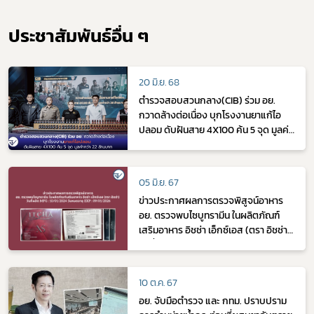
ประชาสัมพันธ์อื่น ๆ
20 มิ.ย. 68
ตำรวจสอบสวนกลาง(CIB) ร่วม อย.
กวาดล้างต่อเนื่อง บุกโรงงานยาแก้ไอ
ปลอม ดับฝันสาย 4X100 ค้น 5 จุด มูลค่า
กว่า 22 ล้านบาท
05 มิ.ย. 67
ข่าวประกาศผลการตรวจพิสูจน์อาหาร
อย. ตรวจพบไซบูทรามีน ในผลิตภัณฑ์
เสริมอาหาร อิชช่า เอ็กซ์เอส (ตรา อิชช่า)
วันที่ผลิต MFG : 10/01/2024 วันหมดอายุ
EXP : 09/01/2026
10 ต.ค. 67
อย. จับมือตำรวจ และ กทม. ปราบปราม