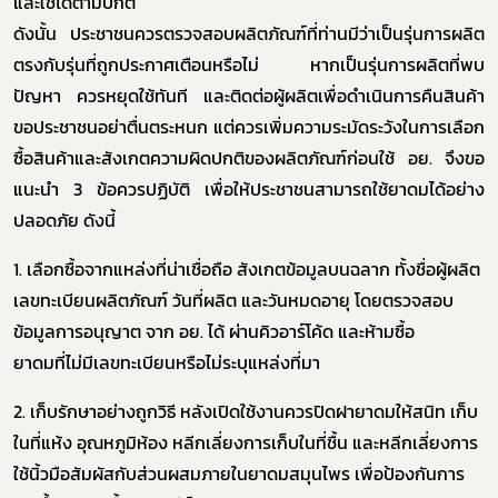
และใช้ได้ตามปกติ
ดังนั้น ประชาชนควรตรวจสอบผลิตภัณฑ์ที่ท่านมีว่าเป็นรุ่นการผลิต
ร้องเรียนเครื่องสำอางค์
ตรงกับรุ่นที่ถูกประกาศเตือนหรือไม่ หากเป็นรุ่นการผลิตที่พบ
ปัญหา ควรหยุดใช้ทันที และติดต่อผู้ผลิตเพื่อดำเนินการคืนสินค้า
ขอประชาชนอย่าตื่นตระหนก แต่ควรเพิ่มความระมัดระวังในการเลือก
ซื้อสินค้าและสังเกตความผิดปกติของผลิตภัณฑ์ก่อนใช้
อย. จึงขอ
แนะนำ
3
ข้อควรปฏิบัติ
เพื่อให้ประชาชนสามารถใช้ยาดมได้อย่าง
ปลอดภัย ดังนี้
1
. เลือกซื้อจากแหล่งที่น่าเชื่อถือ สังเกตข้อมูลบนฉลาก ทั้งชื่อผู้ผลิต
เลขทะเบียนผลิตภัณฑ์ วันที่ผลิต และวันหมดอายุ โดยตรวจสอบ
ข้อมูลการอนุญาต จาก อย. ได้ ผ่านคิวอาร์โค้ด และห้ามซื้อ
ยาดมที่ไม่มีเลขทะเบียนหรือไม่ระบุแหล่งที่มา
2
. เก็บรักษาอย่างถูกวิธี หลังเปิดใช้งานควรปิดฝายาดมให้สนิท เก็บ
ในที่แห้ง อุณหภูมิห้อง หลีกเลี่ยงการเก็บในที่ชื้น และหลีกเลี่ยงการ
ใช้นิ้วมือสัมผัสกับส่วนผสมภายในยาดมสมุนไพร เพื่อป้องกันการ