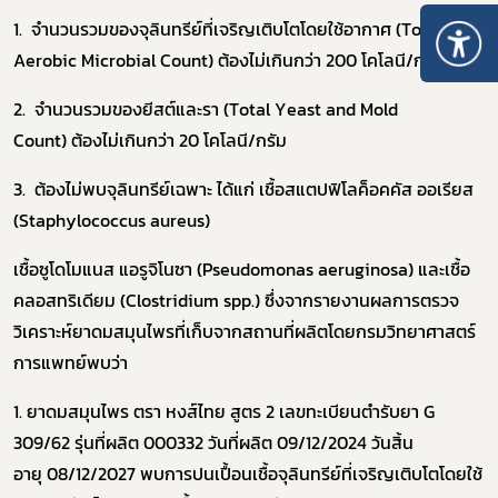
1.
จำนวนรวมของจุลินทรีย์ที่เจริญเติบโตโดยใช้อากาศ (
Total
Aerobic Microbial Count)
ต้อง
ไม่เกินกว่า
200
โคโลนี/กรัม
2.
จำนวนรวมของยีสต์และรา (
Total Yeast and Mold
Count)
ต้องไม่เกินกว่า
20
โคโลนี/กรัม
3.
ต้องไม่พบจุลินทรีย์เฉพาะ ได้แก่ เชื้อสแตปฟิโลค็อคคัส ออเรียส
(
Staphylococcus aureus)
เชื้อซูโดโมแนส แอรูจิโนซา (
Pseudomonas aeruginosa)
และเชื้อ
คลอสทริเดียม (
Clostridium spp.) ซึ่งจากรายงานผลการตรวจ
วิเคราะห์ยาดมสมุนไพรที่เก็บจากสถานที่ผลิตโดยกรมวิทยาศาสตร์
การแพทย์พบว่า
1.
ยาดมสมุนไพร ตรา หงส์ไทย สูตร
2
เลขทะเบียนตำรับยา
G
309/62
รุ่นที่ผลิต
000332
วันที่ผลิต
09/12/2024
วันสิ้น
อายุ
08/12/2027
พบการปนเปื้อนเชื้อจุลินทรีย์ที่เจริญเติบโตโดยใช้