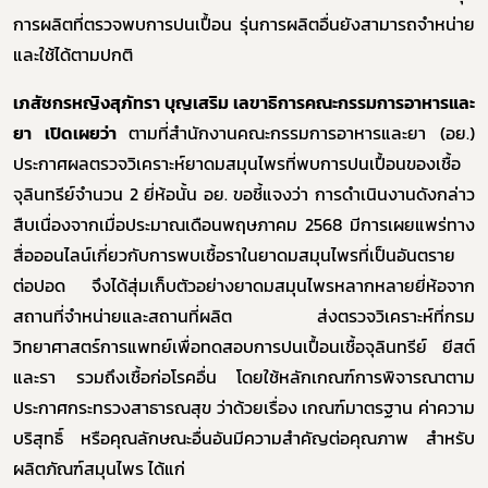
การผลิตที่ตรวจพบการปนเปื้อน
รุ่นการผลิตอื่นยังสามารถจำหน่าย
และใช้ได้ตามปกติ
เภสัชกรหญิงสุภัทรา บุญเสริม เลขาธิการคณะกรรมการอาหารและ
ยา
เปิดเผยว่า
ตามที่สำนักงานคณะกรรมการอาหารและยา (อย.)
ประกาศผลตรวจวิเคราะห์ยาดมสมุนไพรที่พบการปนเปื้อนของเชื้อ
จุลินทรีย์จำนวน
2
ยี่ห้อนั้น อย. ขอชี้แจงว่า การดำเนินงานดังกล่าว
สืบเนื่องจากเมื่อประมาณเดือนพฤษภาคม
2568
มีการเผยแพร่ทาง
สื่อออนไลน์เกี่ยวกับการพบเชื้อราในยาดมสมุนไพรที่เป็นอันตราย
ต่อปอด จึงได้สุ่มเก็บตัวอย่างยาดมสมุนไพรหลากหลายยี่ห้อจาก
สถานที่จำหน่ายและสถานที่ผลิต ส่งตรวจวิเคราะห์ที่กรม
วิทยาศาสตร์การแพทย์เพื่อทดสอบการปนเปื้อนเชื้อจุลินทรีย์ ยีสต์
และรา รวมถึงเชื้อก่อโรคอื่น โดยใช้หลักเกณฑ์การพิจารณาตาม
ประกาศกระทรวงสาธารณสุข ว่าด้วยเรื่อง เกณฑ์มาตรฐาน ค่าความ
บริสุทธิ์ หรือคุณลักษณะอื่นอันมีความสำคัญต่อคุณภาพ สำหรับ
ผลิตภัณฑ์สมุนไพร ได้แก่