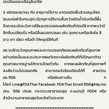
ปนเปื้อนของเชื้อจุลินทรีย์
3.
ชนิดของยาดม กับ อายุการใช้งาน ยาดมชนิดชิ้นส่วนสมุนไพร
(แบบห่อผ้าในกระปุก) มีอายุการใช้งานสั้นกว่าชนิดน้ำมันหรือขี้ผึ้ง
จึงควรระมัดระวังการใช้และตรวจสอบผลิตภัณฑ์ก่อนใช้
หากพบว่ามี
สีกลิ่นเปลี่ยนไป หรือมีสิ่งแปลกปลอม เช่น จุดคราบหรือเส้นใย สี
ขาว เทา เขียว หรือดำ ให้หยุดใช้ทันที
อย.จะเฝ้าระวังคุณภาพและความปลอดภัยของผลิตภัณฑ์สุขภาพ
อย่างต่อเนื่องและจะประกาศผลวิเคราะห์ผลิตภัณฑ์ที่มีปัญหาด้าน
คุณภาพมาตรฐานให้ทราบโดยทั่วกัน
หากพบผลิตภัณฑ์สุขภาพที่
สงสัยว่าจะไม่ปลอดภัย สามารถแจ้งร้องเรียนได้ที่ สายด่วน
อย.
1556
หรือช่องทางอื่น ๆ
ได้แก่
Line@FDAThai
Facebook: FDAThai
Email:1556@fda.mop
ปณ.
1556
ปณฝ. กระทรวงสาธารณสุข จ.นนทบุรี
11004
หรือ
สำนักงานสาธารณสุขจังหวัดทั่วประเทศ
**********************************************