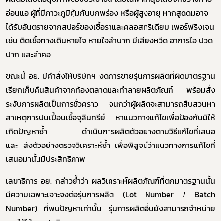
อ่อนแอ ผู้ที่มีภาวะภูมิคุ้มกันบกพร่อง หรือผู้สูงอายุ หากสูดดมอาจ
ได้รับอันตรายจากสปอร์ของเชื้อราและคลอสทริเดียม เพอร์ฟริงเจน
เช่น ติดเชื้อทางเดินหายใจ หายใจลำบาก มีเสียงหวีด อาการไอ ปวด
ปาก และลำคอ
ขณะนี้ อย. มีคำสั่งให้บริษัทฯ งดการขายรุ่นการผลิตที่ผิดมาตรฐาน
เรียกเก็บคืนสินค้าจากท้องตลาดและทำลายผลิตภัณฑ์ พร้อมสั่ง
ระงับการผลิตเป็นการชั่วคราว จนกว่าผู้ผลิตจะสามารถสืบสวนหา
สาเหตุการปนเปื้อนเชื้อจุลินทรีย์ หาแนวทางแก้ไขเพื่อป้องกันมิให้
เกิดปัญหาซ้ำ ดำเนินการผลิตตัวอย่างตามวิธีแก้ไขที่เสนอ
และ ส่งตัวอย่างตรวจวิเคราะห์ซ้ำ เพื่อพิสูจน์ว่าแนวทางการแก้ไขที่
Subscribe
เสนอมานั้นมีประสิทธิภาพ
เลือกหัวข้อที่ท่านต้องการ Subscribe
เลขาธิการ อย. กล่าวย้ำว่า
ผลวิเคราะห์ผลิตภัณฑ์ที่ตกมาตรฐานนั้น
มีความเฉพาะเจาะจงต่อรุ่นการผลิต (
Lot Number / Batch
Number)
ที่พบปัญหาเท่านั้น รุ่นการผลิตอื่นยังสามารถจำหน่าย