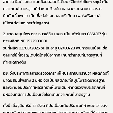
อากาศ ยีสต์และรา และเชื้อคลอสตริเดียม (
Clostridium spp.)
เกิน
กว่าเกณฑ์มาตรฐานที่กำหนดข้างต้น และจากรายงานการตรวจ
ยืนยันเชื้อพบว่า เป็นเชื้อก่อโรค
คลอสทริเดียม เพอร์ฟริงเจนส์
(
Clostridium perfringens)
2.
ยาดมสมุนไพร ตรา ฉมาเฮิร์บ เลขทะเบียนตำรับยา
G561/67
รุ่น
การผลิตที่
NF 2522503001
วันที่ผลิต
03/03/2025
วันสิ้นอายุ
02/03/28
พบการปนเปื้อนเชื้อ
จุลินทรีย์ที่เจริญเติบโตโดยใช้อากาศ เกินกว่าเกณฑ์มาตรฐานที่
กำหนดข้างต้น
อย. จึงประกาศผลการตรวจวิเคราะห์ให้ประชาชนทราบว่า ผลิตภัณฑ์
ยาดมสมุนไพรทั้ง
2
ยี่ห้อ จัดเป็นผลิตภัณฑ์สมุนไพรผิดมาตรฐาน
และจะทยอยประกาศผลวิเคราะห์เพิ่มเติม หากตรวจพบผลิตภัณฑ์
ยี่ห้ออื่นที่มีการปนเปื้อนเชื้อโรคเกินกว่าเกณฑ์มาตรฐาน
ทั้งนี้ เชื้อจุลินทรีย์ รา ยีสต์ ที่ปนเปื้อนเกินปริมาณที่กำหนด อาจส่ง
ผลต่อเสียต่อสุขภาพของประชาชน โดยเฉพาะกลุ่มเสี่ยงที่มีร่างกาย