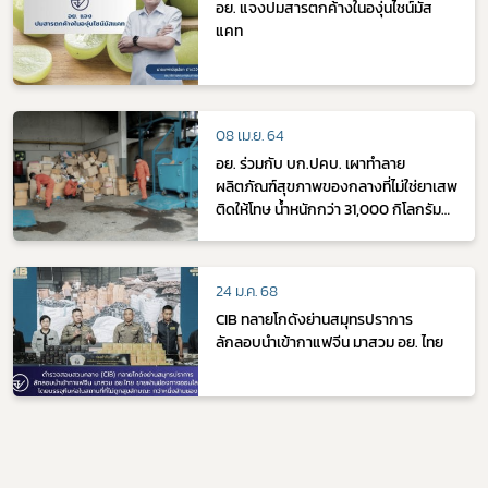
อย. แจงปมสารตกค้างในองุ่นไชน์มัส
แคท
08 เม.ย. 64
อย. ร่วมกับ บก.ปคบ. เผาทำลาย
ผลิตภัณฑ์สุขภาพของกลางที่ไม่ใช่ยาเสพ
ติดให้โทษ น้ำหนักกว่า 31,000 กิโลกรัม
มูลค่ากว่า 500 ล้านบาท
24 ม.ค. 68
CIB ทลายโกดังย่านสมุทรปราการ
ลักลอบนำเข้ากาแฟจีน มาสวม อย. ไทย