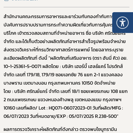
สำนักงานคณะกรรมการอาหารและยาร่วมกับกองกำกับการ 4 กอง
บังคับการปราบปรามการกระทำความผิดเกี่ยวกับการคุ้มครองผู้
บริโภค เข้าตรวจสอบสถานที่จำหน่ายอาหาร ชื่อ บริษัท ศรัณย์แคร์
จำกัด และได้เก็บตัวอย่างผลิตภัณฑ์อาหารสำเร็จรูปพร้อมจำหน่าย
ส่งตรวจวิเคราะห์ที่กรมวิทยาศาสตร์การแพทย์ โดยฉลากระบุราย
ละเอียดผลิตภัณฑ์ ดังนี้
“
ผลิตภัณฑ์เสริมอาหาร (ตรา ฮันนี่ คิว) อย.
10-1-25361-5-0071 ผลิตโดย
:
บริษัท เฮอร์บี้ เฮลธ์แคร์ โปรดักส์
จำกัด เลขที่ 179/18
,
179/19 ซอยเอกชัย 76 แยก 2-1 แขวงคลอง
บางพราน
เขตบางบอน กรุงเทพมหานคร 10150 จัดจำหน่าย
โดย
:
บริษัท ศรัณย์แคร์ จำกัด เลขที่ 18/1 ซอยเพชรเกษม 108 แยก
2
ถนนเพชรเกษม แขวงหนองค้างพลู เขตหนองแขม กรุงเทพฯ
10160 เลขที่ผลิต/
Lot : HQ
071-06072023-01
วันที่
ผลิต/
MFG
:
06/07/2023 วันที่หมดอายุ
/EXP
: 05/07/2025
R.
238-500
”
ผลการตรวจวิเคราะห์ผลิตภัณฑ์ดังกล่าว ตรวจพบไซบูทรามีน