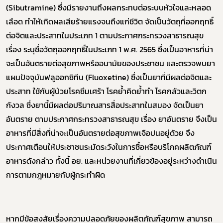
(
Sibutramine)
ซึ่งมีรายงาน
ถึงผลกระทบต่อระบบหัวใจและหลอด
เลือด ทำให้เกิดผลเสียร้ายแรงจนถึงแก่ชีวิต จัดเป็นวัตถุที่ออกฤทธิ์
ต่อจิตและประสาทในประเภท 1 ตามประกาศกระทรวงสาธารณสุข
เรื่อง ระบุชื่อวัตถุออกฤทธิ์ในประเภท 1 พ.ศ. 2565
ซึ่งเป็นอาหารที่น่า
จะเป็นอันตรายต่อสุขภาพหรืออนามัยของประชาชน และตรวจพบยา
แผนปัจจุบันฟลูออกซิทีน (
Fluoxetine)
ซึ่งเป็นยาที่มีผลต่อจิตและ
ประสาท ใช้กับผู้ป่วยโรคซึมเศร้า โรคย้ำคิดย้ำทำ โรคกลัวและวิตก
กังวล
ซึ่งยานี้มีผลต่อปริมาณสารสื่อประสาทในสมอง จัดเป็นยา
อันตราย ตามประกาศกระทรวงสาธารณสุข เรื่อง ยาอันตราย จึงเป็น
อาหารที่มีสิ่งที่น่าจะเป็นอันตรายต่อสุขภาพเจือปนอยู่ด้วย จึง
ประกาศเตือนให้ประชาชนระมัดระวังในการซื้อหรือบริโภคผลิตภัณฑ์
อาหารดังกล่าว ทั้งนี้ อย. และหน่วยงานที่เกี่ยวข้องอยู่ระหว่างดำเนิน
การตามกฎหมายกับผู้กระทำผิด
Subscribe
เลือกหัวข้อที่ท่านต้องการ Subscribe
หากมีข้อสงสัยเรื่องความปลอดภัยของผลิตภัณฑ์สุขภาพ สามารถ