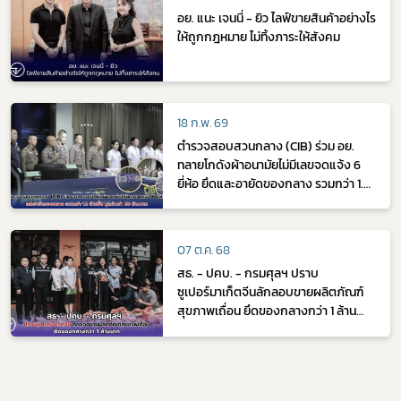
อย. แนะ เจนนี่ - ยิว ไลฟ์ขายสินค้าอย่างไร
ให้ถูกกฎหมาย ไม่ทิ้งภาระให้สังคม
18 ก.พ. 69
ตำรวจสอบสวนกลาง (CIB) ร่วม อย.
ทลายโกดังผ้าอนามัยไม่มีเลขจดแจ้ง 6
ยี่ห้อ ยึดและอายัดของกลาง รวมกว่า 1.2
ล้านชิ้น มูลค่ากว่า 20 ล้านบาท
07 ต.ค. 68
สธ. - ปคบ. - กรมศุลฯ ปราบ
ซูเปอร์มาเก็ตจีนลักลอบขายผลิตภัณฑ์
สุขภาพเถื่อน ยึดของกลางกว่า 1 ล้าน
บาท