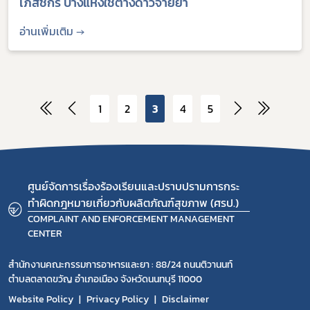
เภสัชกร บางแห่งใช้ต่างด้าวจ่ายยา
อ่านเพิ่มเติม →
1
2
3
4
5
ศูนย์จัดการเรื่องร้องเรียนและปราบปรามการกระ
ทำผิดกฎหมายเกี่ยวกับผลิตภัณฑ์สุขภาพ (ศรป.)
COMPLAINT AND ENFORCEMENT MANAGEMENT
CENTER
สำนักงานคณะกรรมการอาหารและยา : 88/24 ถนนติวานนท์
ตำบลตลาดขวัญ อำเภอเมือง จังหวัดนนทบุรี 11000
Website Policy
Privacy Policy
Disclaimer