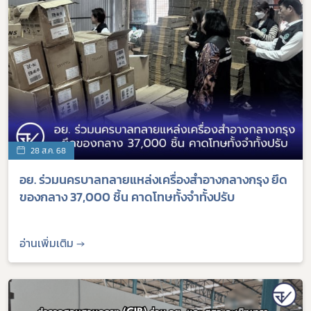
28 ส.ค. 68
อย. ร่วมนครบาลทลายแหล่งเครื่องสำอางกลางกรุง ยึด
ของกลาง 37,000 ชิ้น คาดโทษทั้งจำทั้งปรับ
อ่านเพิ่มเติม →