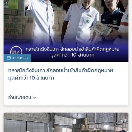
01 ก.ย. 68
ทลายโกดังจีนเทา ลักลอบนำเข้าสินค้าผิดกฎหมาย
มูลค่ากว่า 10 ล้านบาท
อ่านเพิ่มเติม →