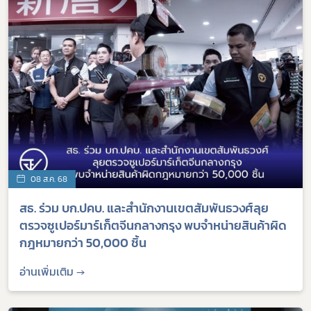
Subscribe
เลือกหัวข้อที่ท่านต้องการ Subscribe
ร้องเรียนเครื่องสำอางค์
08 ส.ค. 68
สธ. ร่วม บก.ปคบ. และสำนักงานเขตสัมพันธวงศ์ลุย
ตรวจซูเปอร์มาร์เก็ตจีนกลางกรุง พบจำหน่ายสินค้าผิด
กฎหมายกว่า 50,000 ชิ้น
อ่านเพิ่มเติม →