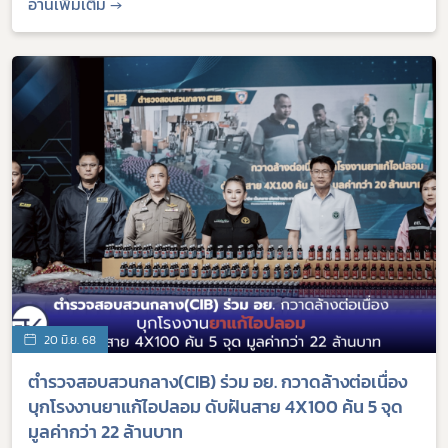
อ่านเพิ่มเติม →
20 มิ.ย. 68
ตำรวจสอบสวนกลาง(CIB) ร่วม อย. กวาดล้างต่อเนื่อง
บุกโรงงานยาแก้ไอปลอม ดับฝันสาย 4X100 ค้น 5 จุด
มูลค่ากว่า 22 ล้านบาท