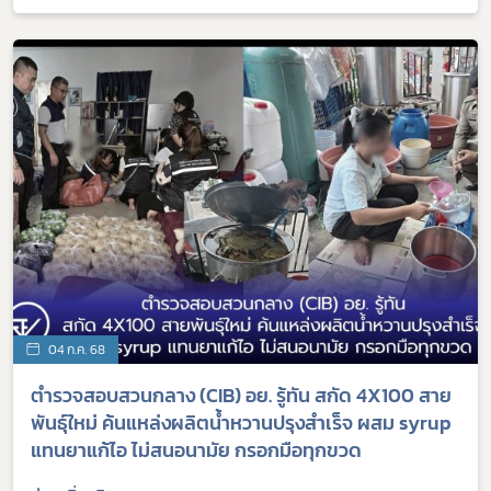
04 ก.ค. 68
ตำรวจสอบสวนกลาง (CIB) อย. รู้ทัน สกัด 4X100 สาย
พันธุ์ใหม่ ค้นแหล่งผลิตน้ำหวานปรุงสำเร็จ ผสม syrup
แทนยาแก้ไอ ไม่สนอนามัย กรอกมือทุกขวด