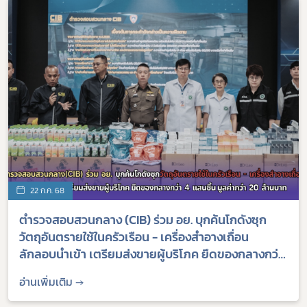
22 ก.ค. 68
ตำรวจสอบสวนกลาง (CIB) ร่วม อย. บุกค้นโกดังซุก
วัตถุอันตรายใช้ในครัวเรือน - เครื่องสำอางเถื่อน
ลักลอบนำเข้า เตรียมส่งขายผู้บริโภค ยึดของกลางกว่า
4 แสนชิ้น มูลค่ากว่า 20 ล้านบาท
อ่านเพิ่มเติม →