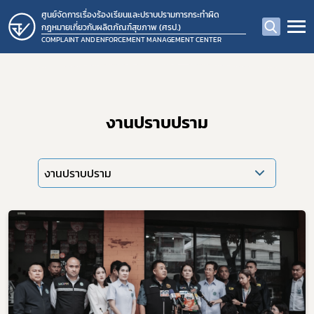
ศูนย์จัดการเรื่องร้องเรียนและปราบปรามการกระทำผิด
กฎหมายเกี่ยวกับผลิตภัณฑ์สุขภาพ (ศรป.)
COMPLAINT AND ENFORCEMENT MANAGEMENT CENTER
งานปราบปราม
งานปราบปราม