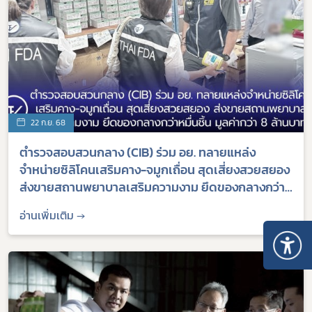
22 ก.ย. 68
ตำรวจสอบสวนกลาง (CIB) ร่วม อย. ทลายแหล่ง
จำหน่ายซิลิโคนเสริมคาง-จมูกเถื่อน สุดเสี่ยงสวยสยอง
ส่งขายสถานพยาบาลเสริมความงาม ยึดของกลางกว่า
หมื่นชิ้น มูลค่ากว่า 8 ล้านบาท
อ่านเพิ่มเติม →