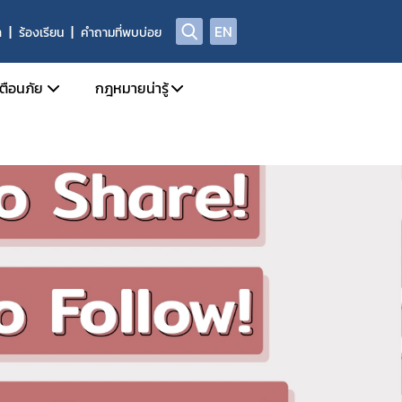
EN
า
ร้องเรียน
คำถามที่พบบ่อย
เตือนภัย
กฎหมายน่ารู้
Safety Alert
กฎหมายแยกตาม พรบ.
สุขภาพของกลางที่มิใช่ยาเสพติดให้โทษ
Check Sure Share
กฎหมายที่เกี่ยวข้องกับการโฆษณา
ศูนย์ต่อต้านข่าวปลอม
้อเท็จจริง การพิจารณาวินิจฉัย และการจ่ายเงินสินบนนำจับ