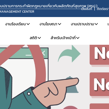
ปราบปรามการกระทำผิดกฎหมายเกี่ยวกับผลิตภัณฑ์สุขภาพ (ศรป.)
เว็บลิงก์
ติดต่อเร
 MANAGEMENT CENTER
งานร้องเรียน
งานโฆษณา
งานปราบปราม
สถิติ
สำหรับเจ้าหน้าที่
ยงาน
แจ้งเรื่องร้องเรียน
การขออนุญาตโฆษณา
ข่าวจับกุมดำเนินคดี
ะอัตรากำลัง
คู่มือการร้องเรียน
วิธีการรายงานโฆษณาที่ผิดกฎหมาย
เผาทำลายผลิตภัณฑ์
สถิติการร้องเรียน
สำหรับเจ้าหน้าที่ ศรป.
ละหน้าที่ความรับผิดชอบ
ช่องทางการร้องเรียน
ข้อมูลเผยแพร่
สถิติการเฝ้าระวังและตรวจสอบโฆษณา
จองห้องประชุม
ะค่านิยม
ขั้นตอนการร้องเรียน
สถิติการปราบปราม
แบบฟอร์มที่เกี่ยวข้อง
ติดตามสถานะเรื่องร้องเรียน
แจ้งแนวทางปฏิบัติเกี่ยวกับการรับแจ้งความนำจับ การแสวงหาข