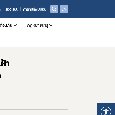
EN
า
ร้องเรียน
คำถามที่พบบ่อย
เตือนภัย
กฎหมายน่ารู้
Safety Alert
กฎหมายแยกตาม พรบ.
สุขภาพของกลางที่มิใช่ยาเสพติดให้โทษ
Check Sure Share
กฎหมายที่เกี่ยวข้องกับการโฆษณา
ฝ้า
ศูนย์ต่อต้านข่าวปลอม
ด
้อเท็จจริง การพิจารณาวินิจฉัย และการจ่ายเงินสินบนนำจับ